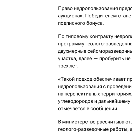
Право недропользования предо
аукциона». Победителем стан
подписного бонуса.
По типовому контракту недро
программу геолого-разведочных
двухмерные сейсморазведочны
участка, далее — пробурить не
трех лет.
«Такой подход обеспечивает п
недропользования с проведени
на перспективных территориях
углеводородов и дальнейшему 
отмечается в сообщении.
В министерстве рассчитывают,
геолого-разведочные работы, 