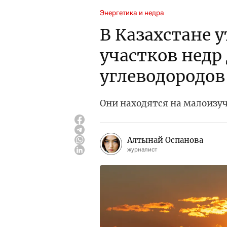
Энергетика и недра
В Казахстане 
участков недр
углеводородов
Они находятся на малоизу
Алтынай Оспанова
журналист