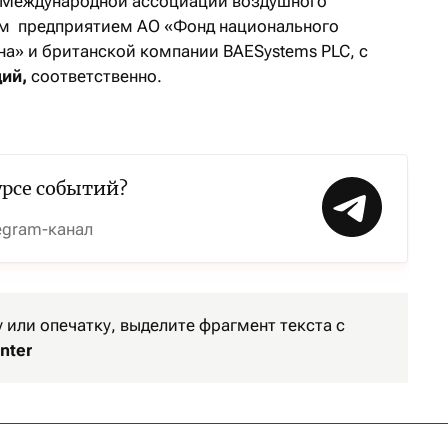
м Международной ассоциации воздушного
ым предприятием АО «Фонд национального
а» и британской компании BAESystems PLC, с
ий,
соответственно.
урсе событий?
egram-канал
или опечатку, выделите фрагмент текста с
nter