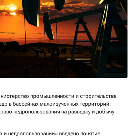
инистерство промышленности и строительства
недр в бассейнах малоизученных территорий,
право недропользования на разведку и добычу
ах и недропользовании» введено понятие