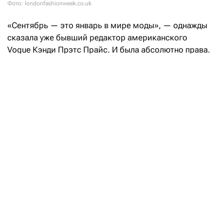
Фото: londonfashionweek.co.uk
«Сентябрь — это январь в мире моды», — однажды
сказала уже бывший редактор американского
Vogue Кэнди Прэтс Прайс. И была абсолютно права.
После нью-йоркских fashion-шоу эстафету возьмет
Лондон: London Fashion Week состоится с 17
по 21 сентября.
Свои коллекции весна-лето — 2027 на London
Fashion Week покажут такие бренды, как Aaron Esh,
RIchard Quinn, Erdem, Mithridate, Harris Reed, John
Richmond, Roksanda, Kyle Ho, Сharlie Constantinu,
Barbour и Burberry.
В расписании также значатся такие гиганты
массмаркета, как H&M и M&S (Marks & Spencer).