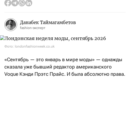
Данабек Таймагамбетов
fashion-эксперт
Фото: londonfashionweek.co.uk
«Сентябрь — это январь в мире моды» — однажды
сказала уже бывший редактор американского
Vogue Кэнди Прэтс Прайс. И была абсолютно права.
После нью-йоркских фешен-шоу эстафету возьмет
Лондон: London Fashion Week состоится с 17
по 21 сентября.
Свои коллекции «Весна-Лето — 2027» на London
Fashion Week покажут такие бренды, как Aaron Esh,
RIchard Quinn, Erdem, Mithridate, Harris Reed, John