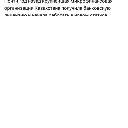
Почти год назад крупнейшая микрофинансовая
организация Казахстана получила банковскую
лицензию и начала работать в новом статусе.
За это время KMF Банк запустил депозиты, карты
и платежные сервисы, а также начал поиск
международного стратегического инвестора,
который в перспективе сможет войти в капитал
KMF Банка. В настоящее время фонд «KMF-Демеу»
является мажоритарным акционером банка, однако
после сделки его доля сократится. О том, почему
лицензия стала лишь началом большого пути и как
меняется банк после трансформации, Forbes
Kazakhstan рассказал председатель правления KMF
Банка Шалкар Жусупов.
Прошел почти год с момента получения
банковской лицензии. Что в процессе
трансформации оказалось самым неожиданным