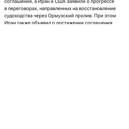
соглашения, а Иран и США заявили о прогрессе
в переговорах, направленных на восстановление
судоходства через Ормузский пролив. При этом
Иран также объявил о достижении соглашения
с Оманом по предлагаемому маршруту судоходства
через Ормузский пролив, что позволило частично
возобновить судоходство. На этом фоне стоимость
энергоносителей уменьшилась, что
способствовало снижению доходности
американских и европейских государственных
бумаг по всей кривой и заставило рынки
пересмотреть ожидания по инфляции
и перспективы ужесточения монетарной политики.
Зачем Минфин передал свою долю
в ERG фонду «Самрук-Казына»
Читать