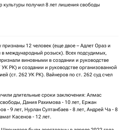
р культуры получил 8 лет лишения свободы
приговор Арыстанбеку Мухамедиулы
 признаны 12 человек (еще двое – Адлет Ораз и
 в международный розыск). Всех подсудимых,
признали виновными в создании и руководстве
 УК РК) и создании и руководстве организованной
ей (ст. 262 УК РК). Вайнеров по ст. 262 суд счел
учили длительные сроки заключения: Алмас
свободы, Дания Рахимова - 10 лет, Ержан
в - 9 лет, Нурлан Султанбаев - 8 лет, Андрей Ча - 8
амат Касенов - 12 лет.
Шерниязов были арестованы в апреле 2022 года.