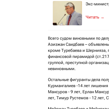
Экс-минист
Суд вынес 
→
Всего судом виновными по делу
Азизжан Саидбаев – объявлены
кроме Туребаева и Шернияза, 
финансовой пирамидой (ст.217
группой, преступной организаци
невиновными.
Остальные фигуранты дела пол
Курмангалиев -14 лет лишения 
Мансуров - 9 лет, Ерлан Мансуро
лет, Тимур Рустемов - 12 лет, С
Мейржан Туребаев и Мейирхан 