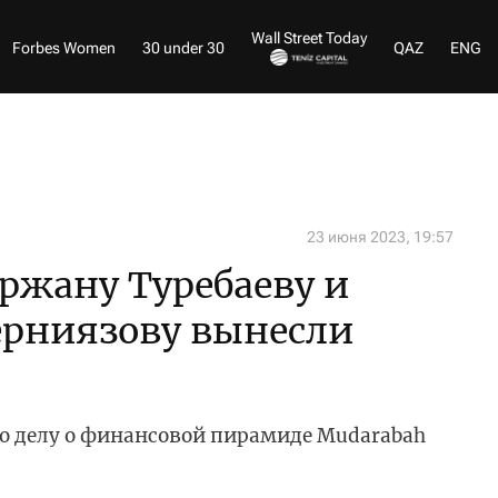
Wall Street Today
Forbes Women
30 under 30
QAZ
ENG
23 июня 2023, 19:57
ржану Туребаеву и
рниязову вынесли
по делу о финансовой пирамиде Mudarabah