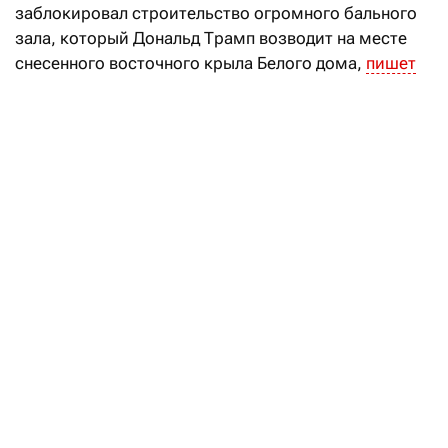
заблокировал строительство огромного бального
зала, который Дональд Трамп возводит на месте
снесенного восточного крыла Белого дома,
пишет
Reuters. Суд решил, что Трамп не имеет права
настолько серьезно перестраивать резиденцию без
разрешения Конгресса.
Трамп пытается ограничить получение
гражданства США по праву рождения
Читать
Проект
появился
летом 2025 года. Первоначально
собирались строить помещение площадью 8400
кв.
м, рассчитанное на 650 сидящих гостей,
за $200 млн. Причина — имеющийся зал вмещает
только около 200 человек, и для больших приемов
приходится использовать временные шатры.