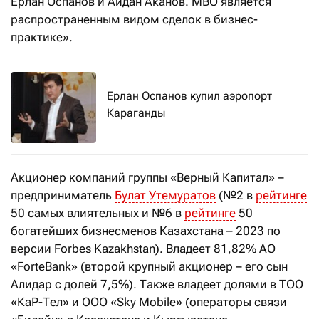
Ерлан Оспанов и Айдан Аканов. MBO является
распространенным видом сделок в бизнес-
практике».
Ерлан Оспанов купил аэропорт
Караганды
Акционер компаний группы «Верный Капитал» –
предприниматель
Булат Утемуратов
(№2 в
рейтинге
50 самых влиятельных и №6 в
рейтинге
50
богатейших бизнесменов Казахстана – 2023 по
версии Forbes Kazakhstan). Владеет 81,82% АО
«ForteBank» (второй крупный акционер – его сын
Алидар с долей 7,5%). Также владеет долями в ТОО
«КаР-Тел» и ООО «Sky Mobile» (операторы связи