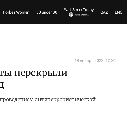
Wall Street Today
Forbes Women
30 under 30
QAZ
ENG
19 января 2022, 12:26
аты перекрыли
ц
«проведением антитеррористической