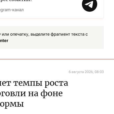
egram-канал
или опечатку, выделите фрагмент текста с
nter
6 августа 2026, 08:03
яет темпы роста
говли на фоне
формы