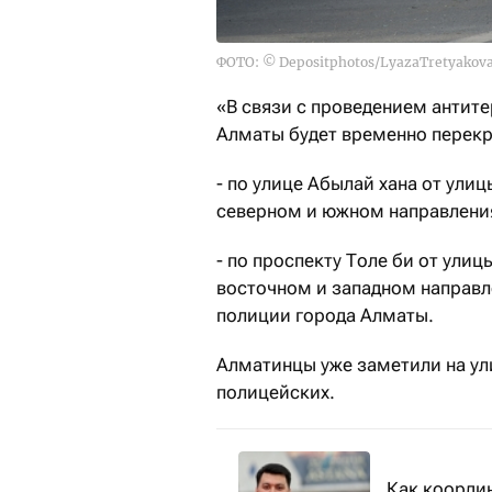
ФОТО: © Depositphotos/LyazaTretyakov
«В связи с проведением антите
Алматы будет временно перекр
- по улице Абылай хана от ули
северном и южном направлени
- по проспекту Толе би от ули
восточном и западном направл
полиции города Алматы.
Алматинцы уже заметили на ул
полицейских.
Как коорди