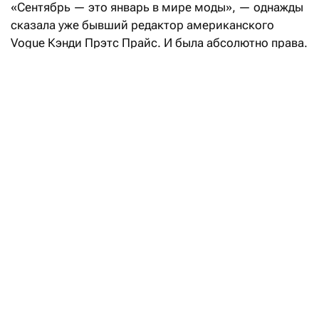
«Сентябрь — это январь в мире моды», — однажды
сказала уже бывший редактор американского
Vogue Кэнди Прэтс Прайс. И была абсолютно права.
После нью-йоркских fashion-шоу эстафету возьмет
Лондон: London Fashion Week состоится с 17
по 21 сентября.
Свои коллекции весна-лето — 2027 на London
Fashion Week покажут такие бренды, как Aaron Esh,
RIchard Quinn, Erdem, Mithridate, Harris Reed, John
Richmond, Roksanda, Kyle Ho, Сharlie Constantinu,
Barbour и Burberry.
В расписании также значатся такие гиганты
массмаркета, как H&M и M&S (Marks & Spencer).
В музее Виктории и Альберта
открывается выставка, посвященная