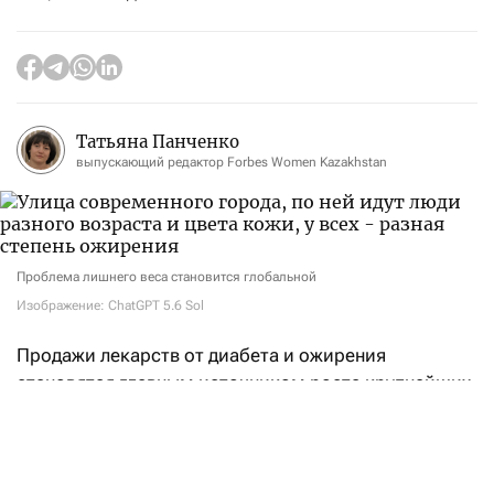
Татьяна Панченко
выпускающий редактор Forbes Women Kazakhstan
Проблема лишнего веса становится глобальной
Изображение: ChatGPT 5.6 Sol
Продажи лекарств от диабета и ожирения
становятся главным источником роста крупнейших
фармацевтических компаний. Во втором квартале
2026 года американская Eli Lilly
получила
выручку
в размере $22,97 млрд — на 48% больше, чем
годом ранее. Почти две трети этой суммы