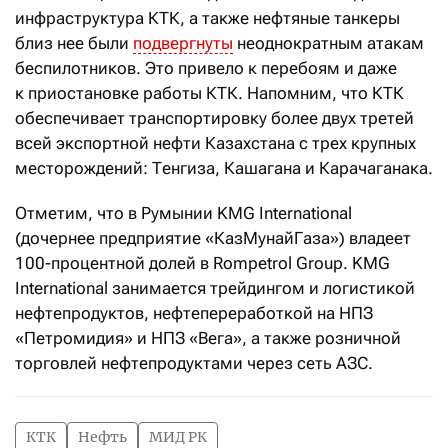
инфраструктура КТК, а также нефтяные танкеры
близ нее были
подвергнуты
неоднократным атакам
беспилотников. Это привело к перебоям и даже
к приостановке работы КТК. Напомним, что КТК
обеспечивает транспортировку более двух третей
всей экспортной нефти Казахстана с трех крупных
месторождений: Тенгиза, Кашагана и Карачаганака.
Отметим, что в Румынии KMG International
(дочернее предприятие «КазМунайГаза») владеет
100-процентной долей в Rompetrol Group. KMG
International занимается трейдингом и логистикой
нефтепродуктов, нефтепереработкой на НПЗ
«Петромидия» и НПЗ «Вега», а также розничной
торговлей нефтепродуктами через сеть АЗС.
КТК
Нефть
МИД РК