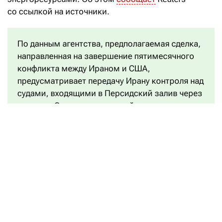
со ссылкой на источники.
По данным агентства, предполагаемая сделка,
направленная на завершение пятимесячного
конфликта между Ираном и США,
предусматривает передачу Ирану контроля над
судами, входящими в Персидский залив через
пролив. «Это одна из крупнейших уступок
Ирану», — сообщили Reuters
высокопоставленный иранский источник и два
региональных чиновника.
Официальной реакции США на предложение пока
не последовало. Ранее президент Дональд Трамп
заявлял, что соглашение о возобновлении
судоходства через пролив может быть достигнуто