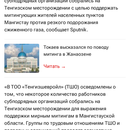
субподрядных организаций собрались на
Тенгизском месторождении с целью поддержать
митингующих жителей населенных пунктов
Мангистау против резкого подорожания
сжиженного газа, сообщает Sputnik.
Токаев высказался по поводу
митинга в Жанаозене
По словам главы государства, демон
→
«В ТОО «Тенгизшевройл» (ТШО) осведомлены о
том, что некоторое количество работников
субподрядных организаций собрались на
Тенгизском месторождении для выражения
поддержки мирным митингам в Мангистауской
области. Группы по трудовым отношениям ТШО и