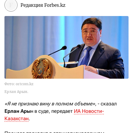
Редакция Forbes.kz
Фото: ortcom.kz
Ерлан Арын.
«Я не признаю вину в полном объеме»,
- сказал
Ерлан Ары
н в суде, передает
ИА Новости-
Казахстан
.