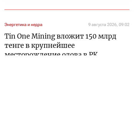
Энергетика и недра
9 августа 2026, 09:02
Tin One Mining вложит 150 млрд
тенге в крупнейшее
месторождение олова в РК
Подписан меморандум с управлением акимата СКО
Алтынай Оспанова
журналист