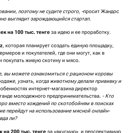
овании, поэтому не судите строго, -
просит Жандос
но выглядит зарождающийся стартап.
чек на 100 тыс. тенге
за идею и ее проработку.
z
, которая планирует создать единую площадку,
фермеров и покупателей, где они могут, как в
и покупать живую скотину и мясо.
те, вы можете ознакомиться с рационом коровы
одаже, узнать, когда животному делали прививку и
собенностях интернет-магазина директор
аганде молодежного предпринимательства.
- Кто
коро вместо хождений по скотобойням в поисках
е перейдут на использование мясной онлайн-
вда ли?
к на 200 тыс. тенге
за «вкусную» и перспективную