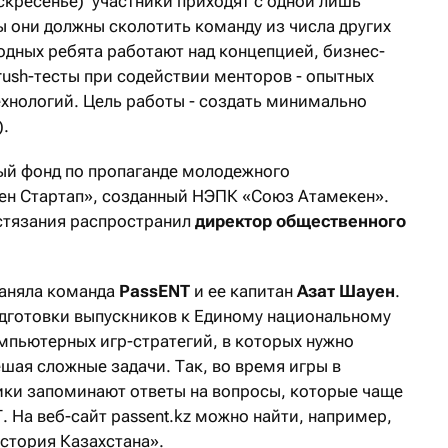
оскресенье) участники приходят с одной лишь
ы они должны сколотить команду из числа других
одных ребята работают над концепцией, бизнес-
rush-тесты при содействии менторов - опытных
ехнологий. Цель работы - создать минимально
).
ый фонд по пропаганде молодежного
ен Стартап», созданный НЭПК «Союз Атамекен».
стязания распространил
директор общественного
заняла команда
PassENT
и ее капитан
Азат Шауен
.
дготовки выпускников к Единому национальному
мпьютерных игр-стратегий, в которых нужно
шая сложные задачи. Так, во время игры в
ки запоминают ответы на вопросы, которые чаще
. На веб-сайт passent.kz можно найти, например,
стория Казахстана».