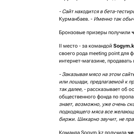
- Сайт находится в бета-тестир
Курманбаев. -
Именно так обыч
Бронзовые призеры получили
II место - за командой
Sogym.k
своего рода meeting point для 
интернет-магазине, продавать 
- Заказывая мясо на этом сай
или лошади, предлагаемой к пр
так далее,
- рассказывает об о
общественного фонда по проп
знает, возможно, уже очень с
подходящего мяса все желающи
биржи. Шикарно звучит, не пра
Команда Sogym.kz получила
че