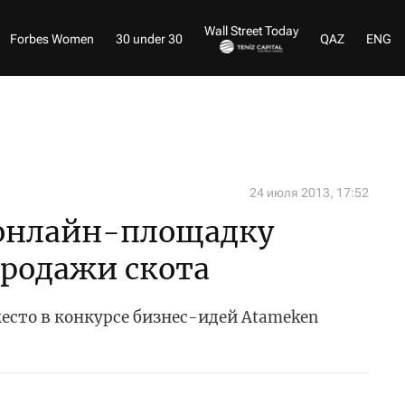
Wall Street Today
Forbes Women
30 under 30
QAZ
ENG
24 июля 2013, 17:52
 онлайн-площадку
продажи скота
место в конкурсе бизнес-идей Atameken