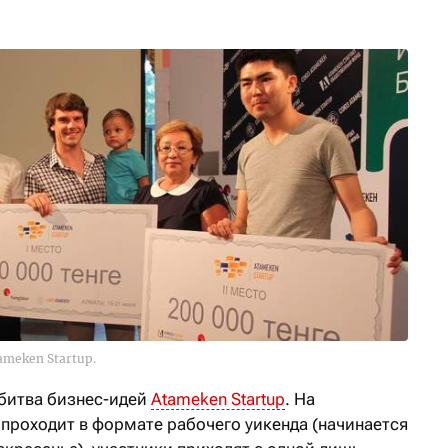
meken Startup.
 битва бизнес-идей
Atameken Startup
. На
 проходит в формате рабочего уикенда (начинается