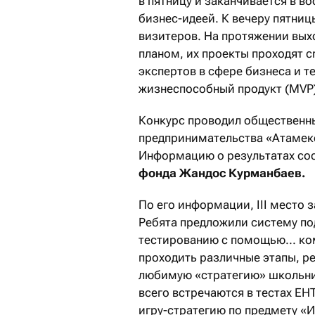
в пятницу и заканчивается в в
бизнес-идеей. К вечеру пятниц
визитеров. На протяжении вых
планом, их проекты проходят c
экспертов в сфере бизнеса и т
жизнеспособный продукт (MVP
Конкурс проводил общественн
предпринимательства «Атамек
Информацию о результатах со
фонда Жандос Курманбаев.
По его информации, III место 
Ребята предложили систему по
тестированию с помощью... ко
проходить различные этапы, ре
любимую «стратегию» школьни
всего встречаются в тестах ЕНТ
игру-стратегию по предмету «И