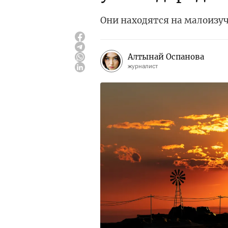
Они находятся на малоизу
Алтынай Оспанова
журналист