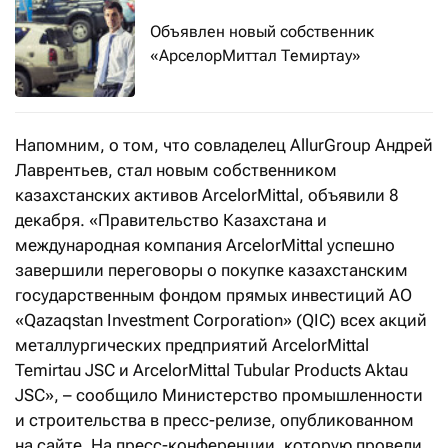
Объявлен новый собственник
«АрселорМиттал Темиртау»
Напомним, о том, что совладелец AllurGroup Андрей
Лаврентьев, стал новым собственником
казахстанских активов ArcelorMittal, объявили 8
декабря. «Правительство Казахстана и
международная компания ArcelorMittal успешно
завершили переговоры о покупке казахстанским
государственным фондом прямых инвестиций АО
«Qazaqstan Investment Corporation» (QIC) всех акций
металлургических предприятий ArcelorMittal
Temirtau JSC и ArcelorMittal Tubular Products Aktau
JSC», – сообщило Министерство промышленности
и строительства в пресс-релизе, опубликованном
на сайте. На пресс-конференции, которую провели