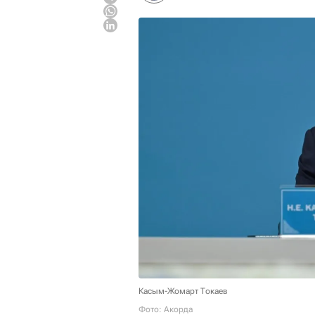
Касым-Жомарт Токаев
Фото: Акорда