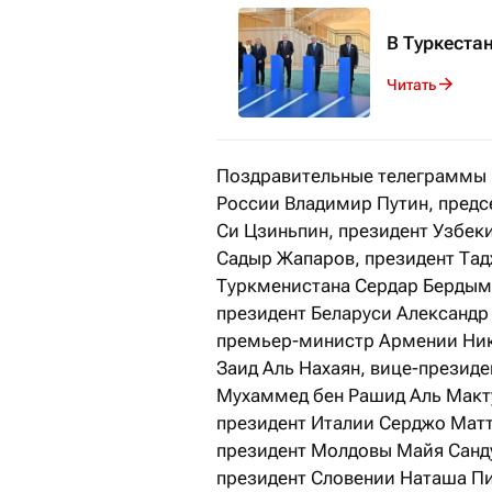
В Туркеста
Читать
Поздравительные телеграммы н
России Владимир Путин, предс
Си Цзиньпин, президент Узбек
Садыр Жапаров, президент Та
Туркменистана Сердар Бердым
президент Беларуси Александр
премьер-министр Армении Ник
Заид Аль Нахаян, вице-презид
Мухаммед бен Рашид Аль Макту
президент Италии Серджо Матт
президент Молдовы Майя Санду
президент Словении Наташа Пи