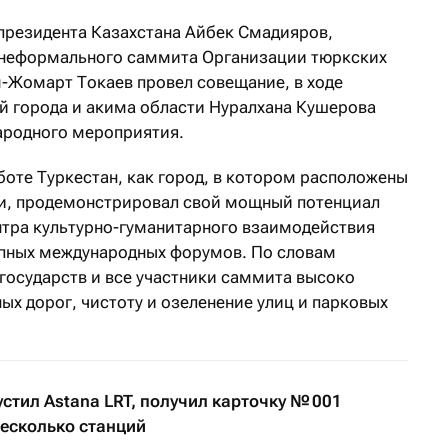
президента Казахстана Айбек Смадияров,
 неформального саммита Организации тюркских
м-Жомарт Токаев провел совещание, в ходе
й города и акима области Нуралхана Кушерова
ародного мероприятия.
боте Туркестан, как город, в котором расположены
и, продемонстрировал свой мощный потенциал
ентра культурно-гуманитарного взаимодействия
упных международных форумов. По словам
 государств и все участники саммита высоко
х дорог, чистоту и озеленение улиц и парковых
устил Astana LRT, получил карточку № 001
несколько станций