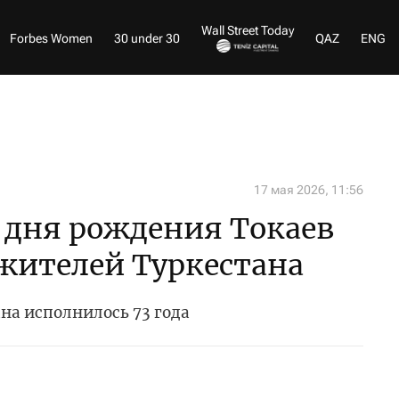
Wall Street Today
Forbes Women
30 under 30
QAZ
ENG
17 мая 2026, 11:56
о дня рождения Токаев
жителей Туркестана
ана исполнилось 73 года