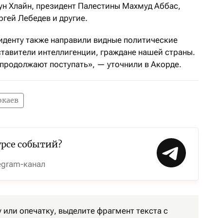
н Хлайн, президент Палестины Махмуд Аббас,
гей Лебедев и другие.
денту также направили видные политические
ставители интеллигенции, граждане нашей страны.
родолжают поступать», — уточнили в Акорде.
окаев
урсе событий?
egram-канал
или опечатку, выделите фрагмент текста с