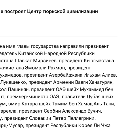
не построят Центр тюркской цивилизации
а имя главы государства направили президент
едатель Китайской Народной Республики
истана Шавкат Мирзиёев, президент Кыргызстана
джикистана Эмомали Рахмон, президент
ухамедов, президент Азербайджана Ильхам Алиев,
 Лукашенко, президент Армении Ваагн Хачатурян,
ол Пашинян, президент ОАЭ шейх Мухаммед бен
ент, премьер-министр ОАЭ, правитель Дубая шейх
м, эмир Катара шейх Тамим бен Хамад Аль Тани,
арелла, президент Сербии Александр Вучич,
, президент Словакии Петер Пеллегрини,
рц-Мусар, президент Республики Корея Ли Чжэ