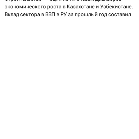
экономического роста в Казахстане и Узбекистане.
Вклад сектора в ВВП в РУ за прошлый год составил
7,3%, в РК — 6,2%,
пишет
Ranking, сравнивая
основные показатели жилищного и нежилого
строительства на основе данных национальных
статкомитетов.
Жилищное строительство
«Судя по показателям объема введенного
в эксплуатацию жилья, в Казахстане жилых домов
строят больше», — констатирует агентство.
Разрыв в объемах наблюдается уже несколько лет
подряд. Если в 2020-м разница составляла 2,4 млн
кв. м (15,3 млн в РК против 12,9 млн в РУ),
то к 2024 году она выросла до 4,3 млн кв. м. В 2025-
м казахстанский рынок продолжил наращивать