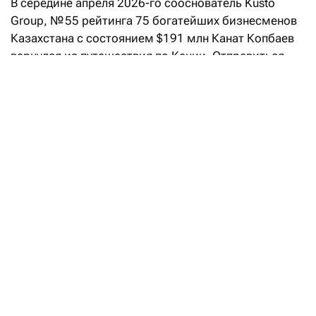
В середине апреля 2026-го сооснователь Kusto
Group, № 55 рейтинга 75 богатейших бизнесменов
Казахстана с состоянием $191 млн Канат Копбаев
вернулся из путешествия по Кении. Отправиться
на другой континент его подтолкнула не очередная
бизнес-сделка, как можно было бы представить,
а жажда нетворкинга и желание «перезагрузить
мышление».
Кенийская перезагрузка
Компанию в этом путешествии ему составили три
десятка предпринимателей — в основном
казахстанцы и несколько человек из России.
Нетворкинг стал главной целью их поездки. «Люди
устали от больших городов. В Нью-Йорк или Лондон
каждый и сам может поехать, это не сложно. А вот
Кения — далекая, безопасная, развивающаяся
и очень интересная — это настоящая