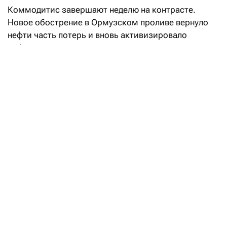
Коммодитис завершают неделю на контрасте.
Новое обострение в Ормузском проливе вернуло
нефти часть потерь и вновь активизировало
инфляционные риски, из-за чего рынок
закладывает повышение ставки ФРС уже
в сентябре. Это остановило ралли драгметаллов,
но дефицит предложения продолжает разгонять
отдельные промышленные позиции.
Золото удерживается выше $4250 за унцию после
семинедельного максимума, серебро откатилось
к $61 после пика выше $62. В обоих металлах
недельный тренд остается восходящим, однако
пятничное движение показывает потерю импульса:
рост нефти снова возвращает риск более жесткой
ФРС.