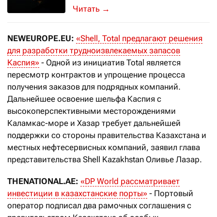
Что пишут о Казахстане: обзор англ
→
NEWEUROPE.EU:
«Shell, Total предлагают решения
для разработки трудноизвлекаемых запасов
Каспия»
- Одной из инициатив Total является
пересмотр контрактов и упрощение процесса
получения заказов для подрядных компаний.
Дальнейшее освоение шельфа Каспия с
высокоперспективными месторождениями
Каламкас-море и Хазар требует дальнейшей
поддержки со стороны правительства Казахстана и
местных нефтесервисных компаний, заявил глава
представительства Shell Kazakhstan Оливье Лазар.
THENATIONAL.AE:
«DP World рассматривает
инвестиции в казахстанские порты»
- Портовый
оператор подписал два рамочных соглашения с