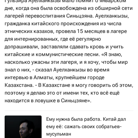
Гульзира Ауелханкызы мало помнит о январском
дне, когда она была освобождена из обширной сети
лагерей перевоспитания Синьцзяна. Ауелханкызы,
гражданка китайского происхождения из числа
этнических казахов, провела 15 месяцев в лагере
для интернированных, где её регулярно
допрашивали, заставляли сдавать кровь и учить
китайские и коммунистические песни. «Я знаю,
насколько ужасны эти лагеря, и я хочу, чтобы мир
знал о них, - сказал Ауелханкызы во время
интервью в Алматы, крупнейшем городе
Казахстана. - В Казахстане я могу говорить об этом,
поэтому я делаю это от имени тех, кто всё ещё
находится в ловушке в Синьцзяне».
Ему нужна была работа. Китай дал
ему её: сажать своих собратьев-
мусульман