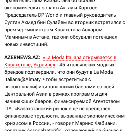
правительством Казахстана об особых
экономических зонах в Актау и Хоргосе.
Председатель DP World и главный руководитель
Султан Ахмед бин Сулайем во вторник встретился с
премьер-министром Казахстана Аскаром
Маминым в Астане, где они обсудили потенциал
новых инвестиций.
AZERNEWS.AZ:
«La Moda Italiana открывается в
Казахстане, Украине»
- 45 итальянских модных
брендов подтвердили, что они будут в La Moda
Italiana@Almaty, чтобы встретиться с
высококвалифицированными баерами со всей
Центральной Азии в рамках программы для
начинающих баеров, финансируемой Агентством
ITA. «Казахстанский рынок ещё не преодолел
финансовые трудности, вызванные экономическим
кризисом в России, - говорит Марино Фабиани,
советник Assocalzaturifici, отвечающий за бизнес в