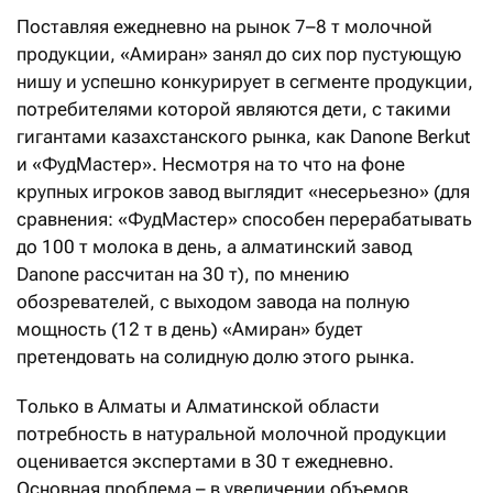
Торегельды Шарманов.
Поставляя ежедневно на рынок 7–8 т молочной
Используемые микроорганизмы выращивают
продукции, «Амиран» занял до сих пор пустующую
прямо на заводе. Согласно исследованиям
нишу и успешно конкурирует в сегменте продукции,
Казахской академии питания, они защищают
потребителями которой являются дети, с такими
желудочно-кишечный тракт, стимулируют
гигантами казахстанского рынка, как Danone Berkut
обмен веществ, повышают иммунитет и
и «ФудМастер». Несмотря на то что на фоне
препятствуют развитию болезней, которые
крупных игроков завод выглядит «несерьезно» (для
сегодня распространены среди детей
сравнения: «ФудМастер» способен перерабатывать
Казахстана. Продукт восполняет то, чего не
до 100 т молока в день, а алматинский завод
хватает детскому организму от шести месяцев
Danone рассчитан на 30 т), по мнению
до 18-летнего возраста. Продукты
обозревателей, с выходом завода на полную
производятся без использования сухого
мощность (12 т в день) «Амиран» будет
молока и консервантов. Кроме того,
претендовать на солидную долю этого рынка.
продукция способствует физическому и
Только в Алматы и Алматинской области
умственному развитию детей.
потребность в натуральной молочной продукции
Для детей от шести месяцев завод выпускает
оценивается экспертами в 30 т ежедневно.
детское молоко для приготовления каш
Основная проблема – в увеличении объемов