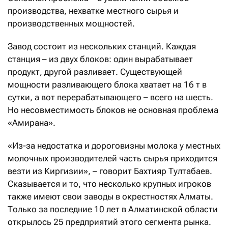
жирностью 3,2%, детскую кисломолочную
производства, нехватке местного сырья и
смесь жирностью 3,5%, детский йогурт
производственных мощностей.
жирностью 2,8%, творожную пасту, зернистый
Завод состоит из нескольких станций. Каждая
творог 14%-ной жирности. А также продукцию
станция – из двух блоков: один вырабатывает
для взрослых – питьевые сливки 10%-ные,
продукт, другой разливает. Существующей
творог 9%-ный, молочную сыворотку, сметану
мощности разливающего блока хватает на 16 т в
жирностью 15 и 20%.
сутки, а вот перерабатывающего – всего на шесть.
Но несовместимость блоков не основная проблема
«Амирана».
«Из-за недостатка и дороговизны молока у местных
молочных производителей часть сырья приходится
везти из Киргизии», – говорит Бахтияр Тултабаев.
Сказывается и то, что несколько крупных игроков
также имеют свои заводы в окрестностях Алматы.
Только за последние 10 лет в Алматинской области
открылось 25 предприятий этого сегмента рынка.