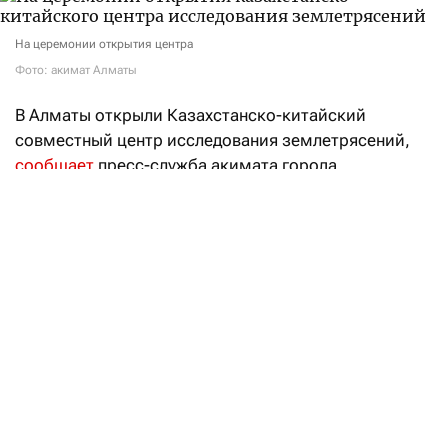
На церемонии открытия центра
Фото: акимат Алматы
В Алматы открыли Казахстанско-китайский
совместный центр исследования землетрясений,
сообщает
пресс-служба акимата города.
В церемонии приняли участие министр
по чрезвычайным ситуациям Чингис Аринов, аким
Алматы Дархан Сатыбалды, генеральный консул
КНР в Алматы Су Фанцю, представители Института
геофизики Администрации по землетрясениям
КНР, государственных органов, научного
сообщества и приглашенные гости.