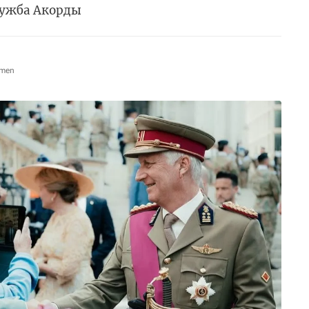
лужба Акорды
omen