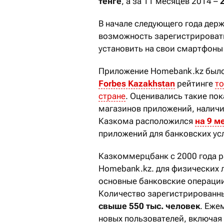
тенге
, а за 11 месяцев 2014 –
В начале следующего года держ
возможность зарегистрировать
установить на свои смартфоны
Приложение Homebank.kz было
Forbes Kazakhstan
рейтинге
то
стране
. Оценивались такие пок
магазинов приложений, наличи
Казкома расположился
на 9 м
приложений для банковских усл
Казкоммерцбанк с 2000 года р
Homebank.kz. для физических 
основные банковские операции
Количество зарегистрированны
свыше 550 тыс. человек
. Еже
новых пользователей, включая