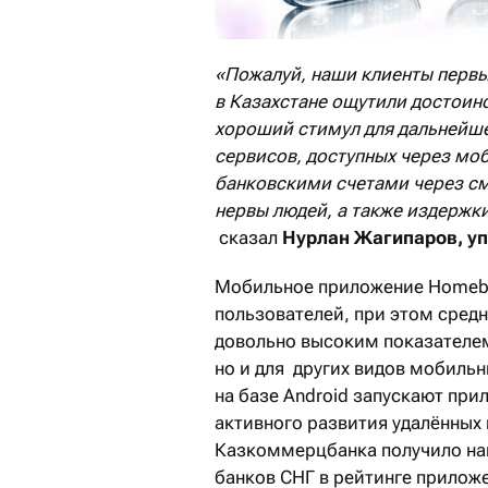
«Пожалуй, наши клиенты первы
в Казахстане ощутили достоин
хороший стимул для дальнейше
сервисов, доступных через м
банковскими счетами через с
нервы людей, а также издержк
сказал
Нурлан Жагипаров, у
Мобильное приложение Homeban
пользователей, при этом сред
довольно высоким показателем
но и для других видов мобиль
на базе Android запускают пр
активного развития удалённых
Казкоммерцбанка получило на
банков СНГ в рейтинге приложе