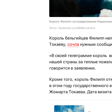
Король Филипп на праздновании Националь
Фото: facebook.com/BeMonarchie
Король
бельгийцев Филипп
нап
Токаеву,
сочла
нужным сообщит
«В своей телеграмме король в
нашей страны за теплые пожел
говорится в заявлении.
Кроме того, король Филипп от
в этом году государственного 
Жомарта Токаева. Дата визита 