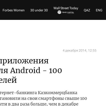
Wall Street Today
Forbes Women
30 under 30
QAZ
ENG
4 декабря 2014, 12:55
 приложения
я Android - 100
елей
тернет-банкинга Казкоммерцбанка
становили на свои смартфоны свыше 100
чти в два раза больше, чем в декабре