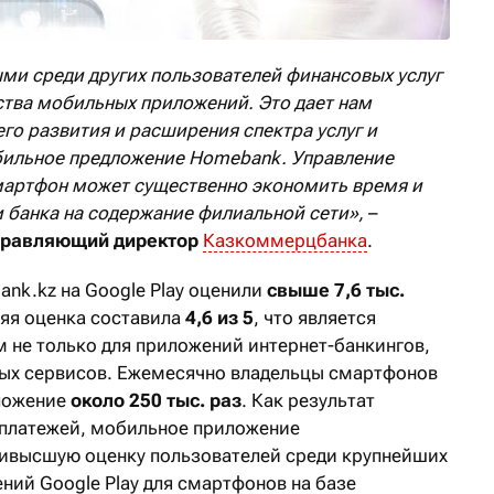
ми среди других пользователей финансовых услуг
ства мобильных приложений. Это дает нам
го развития и расширения спектра услуг и
обильное предложение Homebank. Управление
мартфон может существенно экономить время и
и банка на содержание филиальной сети»,
–
правляющий директор
Казкоммерцбанка
.
k.kz на Google Play оценили
свыше 7,6 тыс.
няя оценка составила
4,6 из 5
, что является
 не только для приложений интернет-банкингов,
ных сервисов. Ежемесячно владельцы смартфонов
иложение
около 250 тыс. раз
. Как результат
 платежей, мобильное приложение
ивысшую оценку пользователей среди крупнейших
ний Google Play для смартфонов на базе