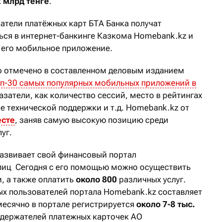
2 млрд тенге
.
атели платёжных карт БТА Банка получат
ся в интернет-банкинге Казкома Homebank.kz и
 его мобильное приложение.
 отмечено в составленном деловым изданием
п-30 самых популярных мобильных приложений в
азатели, как количество сессий, место в рейтингах
е технической поддержки и т.д. Homebank.kz от
есте
, заняв самую высокую позицию среди
уг.
азвивает свой финансовый портал
лиц Сегодня с его помощью можно осуществить
, а также оплатить
около 800
различных услуг.
х пользователей портала Homebank.kz составляет
месячно в портале регистрируется
около 7-8 тыс.
 держателей платежных карточек АО