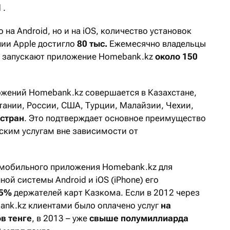
 .
на Android, но и на iOS, количество установок
нии Apple достигло
80 тыс.
Ежемесячно владельцы
e запускают приложение Homebank.kz
около 150
ожений Homebank.kz совершается в Казахстане,
тании, России, США, Турции, Малайзии, Чехии,
 стран
. Это подтверждает основное преимущество
вским услугам вне зависимости от
а мобильного приложения Homebank.kz для
ой системы Android и iOS (iPhone) его
15%
держателей карт Казкома. Если в 2012 через
nk.kz клиентами было оплачено услуг
на
в тенге
, в 2013 – уже
свыше полумиллиарда