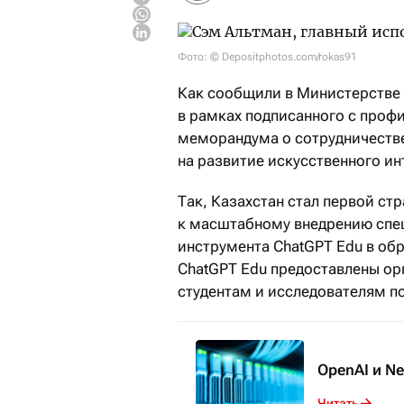
Фото: © Depositphotos.com/rokas91
Как сообщили в Министерстве 
в рамках подписанного с про
меморандума о сотрудничестве
на развитие искусственного ин
Так, Казахстан стал первой с
к масштабному внедрению спец
инструмента ChatGPT Edu в об
ChatGPT Edu предоставлены ор
студентам и исследователям по
OpenAI и N
Читать