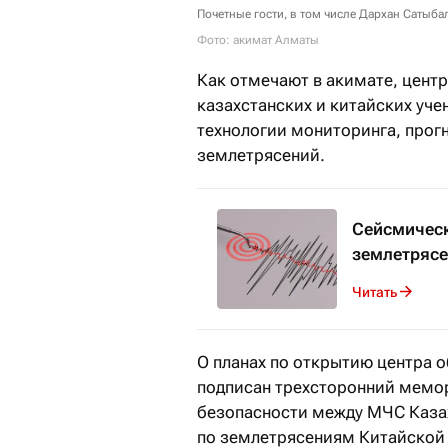
Почетные гости, в том числе Дархан Сатыб
Фото: акимат Алматы
Как отмечают в акимате, цент
казахстанских и китайских уче
технологии мониторинга, прог
землетрясений.
Сейсмическ
землетряс
Читать
О планах по открытию центра о
подписан трехсторонний мемор
безопасности между МЧС Каза
по землетрясениям Китайской