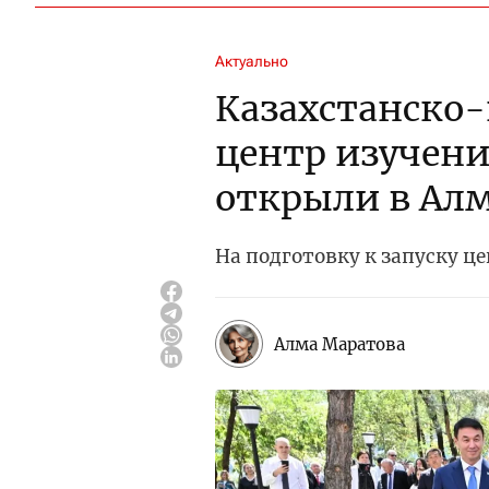
Актуально
Казахстанско
центр изучен
открыли в Ал
На подготовку к запуску ц
Алма Маратова