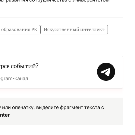
 образования РК
Искусственный интеллект
урсе событий?
egram-канал
или опечатку, выделите фрагмент текста с
nter