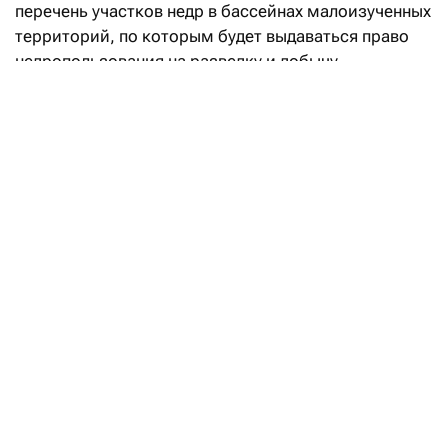
перечень участков недр в бассейнах малоизученных
территорий, по которым будет выдаваться право
недропользования на разведку и добычу
углеводородов.
«Впервые в Кодекс РК «О недрах
и недропользовании» введено понятие
«малоизученные территории», а также закреплен
механизм предоставления права недропользования
на таких участках. Законодательные реформы
направлены на вовлечение в освоение
перспективных территорий с недостаточной
геологической изученностью и высоким
потенциалом открытия новых месторождений
углеводородов», — говорится в сообщении.
Уточняется, что утвержденный перечень «дает
инвесторам возможность самостоятельно