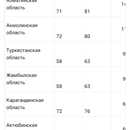
Алматинская
14
область
71
81
Акмолинская
11
область
72
80
Туркестанская
9%
область
58
63
Жамбылская
9%
область
58
63
Карагандинская
6%
область
72
76
Актюбинская
6%