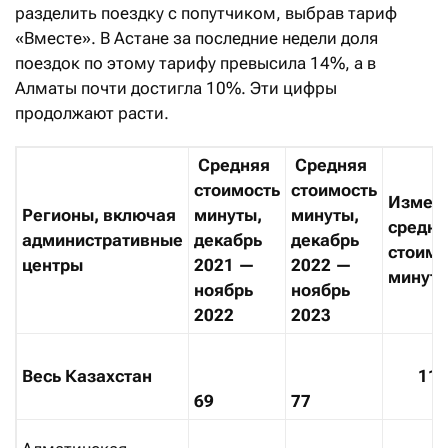
разделить поездку с попутчиком, выбрав тариф
«Вместе». В Астане за последние недели доля
поездок по этому тарифу превысила 14%, а в
Алматы почти достигла 10%. Эти цифры
продолжают расти.
Средняя
Средняя
стоимость
стоимость
Измен
Регионы, включая
минуты,
минуты,
средне
административные
декабрь
декабрь
стоимо
центры
2021 —
2022 —
минуты
ноябрь
ноябрь
2022
2023
Весь Казахстан
11
69
77