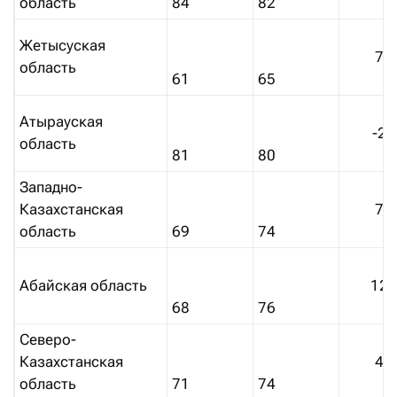
область
84
82
Жетысуская
7%
область
61
65
Атырауская
-2
область
81
80
Западно-
Казахстанская
7%
область
69
74
Абайская область
12
68
76
Северо-
Казахстанская
4%
область
71
74