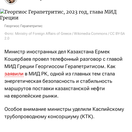
Георгиос Герапетритис
Фото: Ministry of Foreign Affairs of Greece / Wikimedia Commons / CC BY-SA
2.0
Министр иностранных дел Казахстана Ермек
Кошербаев провел телефонный разговор с главой
МИД Греции Георгиосом Герапетритисом. Как
заявили
в МИД РК, одной из главных тем стала
энергетическая безопасность и стабильность
маршрутов поставки казахстанской нефти
на европейские рынки.
Особое внимание министры уделили Каспийскому
трубопроводному консорциуму (КТК).