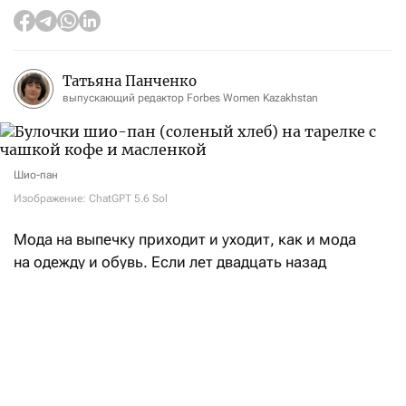
Татьяна Панченко
выпускающий редактор Forbes Women Kazakhstan
Шио-пан
Изображение: ChatGPT 5.6 Sol
Мода на выпечку приходит и уходит, как и мода
на одежду и обувь. Если лет двадцать назад
любители в Казахстане предпочитали круассаны
разной формы и вида, то в 2020-х годах обычным
заказом к кофе стал чизкейк. К началу 2020-х
распространились синнабоны — булочками
с корицей лакомились и сидя на карантине
в пандемию. Ненадолго их место заняли моти,