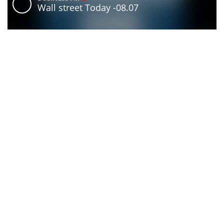
Партнер проекта Wall Street Today — Teniz Capital
Investment Banking. Доступ к международным
рынкам через
Tabys Pro
powered by Teniz включает
широкий выбор инвестиционных инструментов —
акции крупнейших мировых компаний,
государственные и корпоративные облигации,
а также ETF на фондовые индексы, отдельные
отрасли и классы активов.
Американский центробанк впервые заговорил
об искусственном интеллекте не только как
об источнике производительности и инфляции.