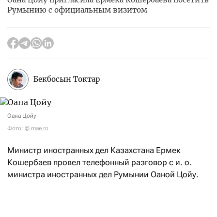
Румынию с официальным визитом
Бекбосын Токтар
Оана Цойу
Фото: © mae.ro
Министр иностранных дел Казахстана Ермек
Кошербаев провел телефонный разговор с и. о.
министра иностранных дел Румынии Оаной Цойу.
В ходе беседы главы внешнеполитических ведомств
двух стран обсудили текущее состояние