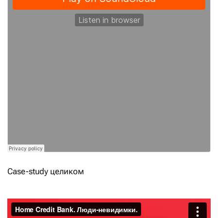
Сase-study целиком