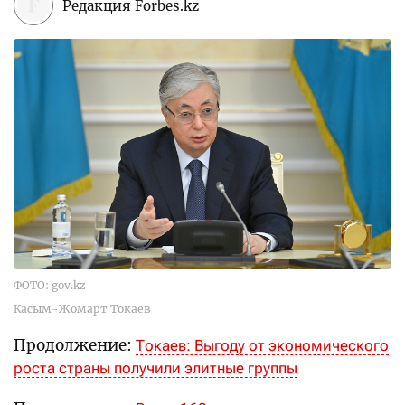
Редакция Forbes.kz
ФОТО: gov.kz
Касым-Жомарт Токаев
Продолжение:
Токаев: Выгоду от экономического
роста страны получили элитные группы