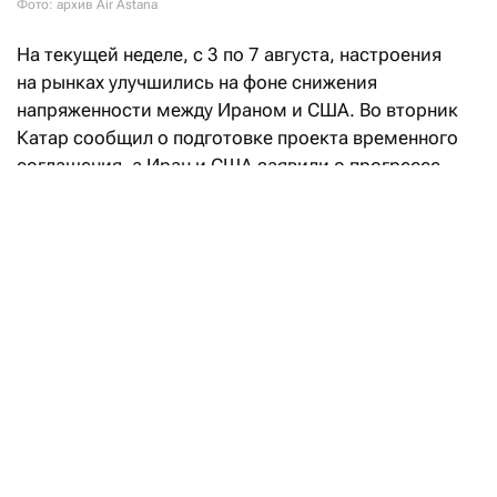
Фото: архив Air Astana
На текущей неделе, с 3 по 7 августа, настроения
на рынках улучшились на фоне снижения
напряженности между Ираном и США. Во вторник
Катар сообщил о подготовке проекта временного
соглашения, а Иран и США заявили о прогрессе
в переговорах, направленных на восстановление
судоходства через Ормузский пролив. При этом
Иран также объявил о достижении соглашения
с Оманом по предлагаемому маршруту судоходства
через Ормузский пролив, что позволило частично
возобновить судоходство. На этом фоне стоимость
энергоносителей уменьшилась, что
способствовало снижению доходности
американских и европейских государственных
бумаг по всей кривой и заставило рынки
пересмотреть ожидания по инфляции