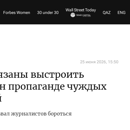
Wall Street Today
Forbes Women
30 under 30
QAZ
ENG
25 июня 2026, 15:50
язаны выстроить
он пропаганде чуждых
й
звал журналистов бороться