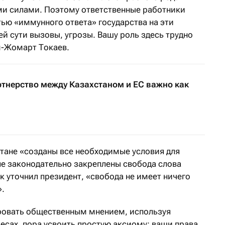
и силами. Поэтому ответственные работники
ью «иммунного ответа» государства на эти
й сути вызовы, угрозы. Вашу роль здесь трудно
м-Жомарт Токаев.
ртнерство между Казахстаном и ЕС важно как
стане «созданы все необходимые условия для
ле законодательно закреплены свобода слова
ак уточнил президент, «свобода не имеет ничего
».
ровать общественным мнением, используя
есах, пора усвоить простую аксиому: ваши права