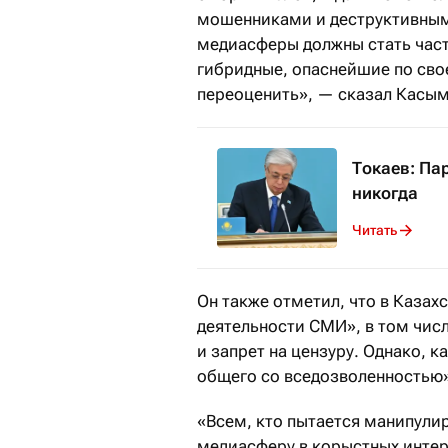
мошенниками и деструктивным
медиасферы должны стать част
гибридные, опаснейшие по свое
переоценить», — сказал Касы
Токаев: Па
никогда
Читать
Он также отметил, что в Казах
деятельности СМИ», в том чис
и запрет на цензуру. Однако, к
общего со вседозволенностью
«Всем, кто пытается манипули
медиасферу в корыстных интер