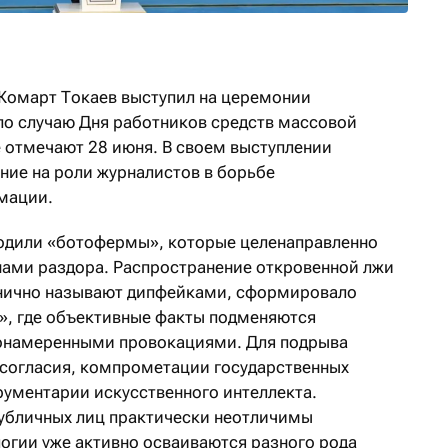
Жомарт Токаев выступил на церемонии
о случаю Дня работников средств массовой
 отмечают 28 июня. В своем выступлении
ние на роли журналистов в борьбе
рмации.
одили «ботофермы», которые целенаправленно
ами раздора. Распространение откровенной лжи
днично называют дипфейками, сформировало
», где объективные факты подменяются
онамеренными провокациями. Для подрыва
согласия, компрометации государственных
рументарии искусственного интеллекта.
убличных лиц практически неотличимы
логии уже активно осваиваются разного рода