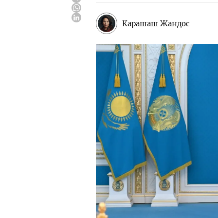
Карашаш Жандос