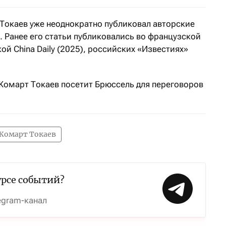
Токаев уже неоднократно публиковал авторские
 Ранее его статьи публиковались во французской
ской China Daily (2025), российских «Известиях»
омарт Токаев посетит Брюссель для переговоров
омарт Токаев
урсе событий?
egram-канал