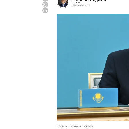
Журналист
Касым-Жомарт Токаев