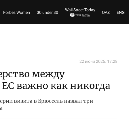
Wall Street Today
Forbes Women
30 under 30
QAZ
ENG
22 июня 2026, 17:28
ерство между
 ЕС важно как никогда
верии визита в Брюссель назвал три
ва