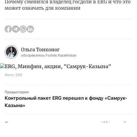
Почему сменился владелец госдоли в ERG и что это
может означать для компании
Ольга Тонконог
обозреватель Forbes Kazakhstan
Фото: ERG
Предыстория:
Контрольный пакет ERG перешел к фонду «Самрук-
Казына»
Передача принадлежащих государству 40% акций
ERG от Минфина фонду «Самрук-Казына» может