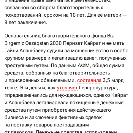
и лишение права заниматься
деятельностью,
связанной со сбором благотворительных
пожертвований,
сроком на 10 лет. Для её матери —
8 лет заключения.
Основательниц благотворительного фонда Biz
Birgemiz Qazaqstan 2030 Перизат Кайрат и ее мать
Гайни Алашбаеву судили за мошенничество в особо
крупном размере и легализацию денег, полученных
преступным путем.
По данным АФМ, о
бщая сумма
средств,
собранных на благотворительность
и присвоенных обвиняемыми,
составила
3,5 млрд
тенге. Эти
деньги, как
уточняет
Генпрокуратура,
«предназначались для нуждающихся, однако Кайрат
и Алашбаева легализовали похищенные денежные
средства путем приобретения действующего
бизнеса и заключения фиктивных сделок
на поставку товаров пострадавшим
от паводков. Денежные средства использованы