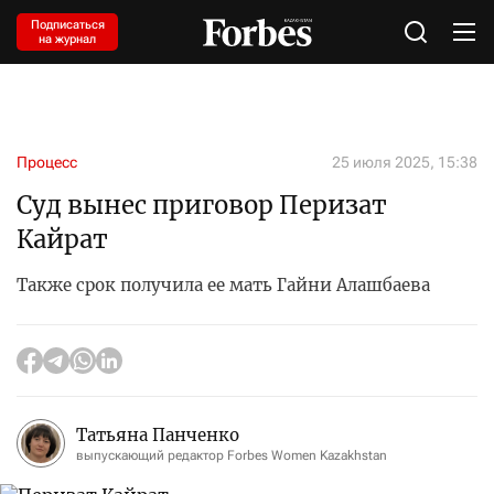
Подписаться
на журнал
Процесс
25 июля 2025, 15:38
Суд вынес приговор Перизат
Кайрат
Также срок получила ее мать Гайни Алашбаева
Татьяна Панченко
выпускающий редактор Forbes Women Kazakhstan