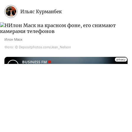
Ильяс Курманбек
Илон Маск
Фото: © Depositphotos.com/Jean_Nelson
Партнер проекта Wall Street Today — Teniz Capital
Investment Banking. Доступ к международным
рынкам через Tabys Pro powered by Teniz включает