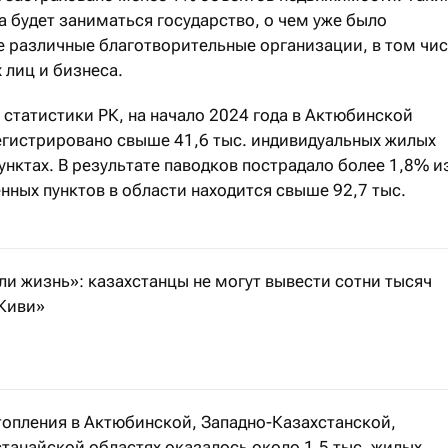
будет заниматься государство, о чем уже было
е различные благотворительные организации, в том чи
 лиц и бизнеса.
статистики РК, на начало 2024 года в Актюбинской
гистрировано свыше 41,6 тыс. индивидуальных жилых
унктах. В результате паводков пострадало более 1,8% и
енных пунктов в области находится свыше 92,7 тыс.
и жизнь»: казахстанцы не могут вывести сотни тысяч
«Киви»
стряли» на рублёвых счетах лишившегося лицензии рос
топления в Актюбинской, Западно-Казахстанской,
танайской областях оказалось около 1,5 тыс. жилых