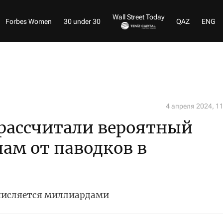
Wall Street Today
Forbes Women
30 under 30
QAZ
ENG
4 апреля 2024, 1
рассчитали вероятный
ам от паводков в
числяется миллиардами