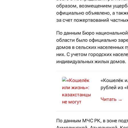
образом, возмещением ущерба 
официально объявлено, а такж
за счет пожертвований частных
По данным Бюро национальной 
области было официально заре
домов в сельских населенных п
них. С учетом городских насел
индивидуальных жилых домов.
«Кошелёк ил
рублей из 
Деньги «за
→
По данным МЧС РК, в зоне под
Акмолинской, Атырауской, Кос