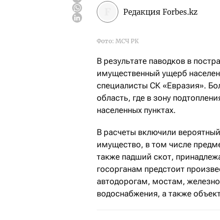
Редакция Forbes.kz
Фото: МСЧ РК
В результате паводков в постр
имущественный ущерб населени
специалисты СК «Евразия». Бо
область, где в зону подтоплен
населенных пунктах.
В расчеты включили вероятный
имущество, в том числе предме
также падший скот, принадлеж
госорганам предстоит произв
автодорогам, мостам, железно
водоснабжения, а также объек