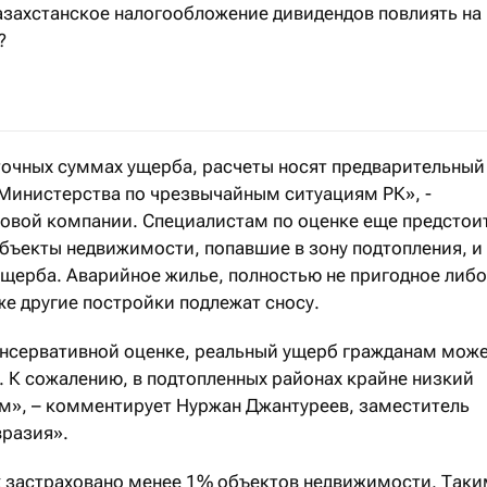
азахстанское налогообложение дивидендов повлиять на
?
ссуждают налоговые эксперты PwC Kazakhstan
 точных суммах ущерба, расчеты носят предварительный
 Министерства по чрезвычайным ситуациям РК», -
ховой компании. Специалистам по оценке еще предстои
бъекты недвижимости, попавшие в зону подтопления, и
ущерба. Аварийное жилье, полностью не пригодное либо
же другие постройки подлежат сносу.
онсервативной оценке, реальный ущерб гражданам мож
. К сожалению, в подтопленных районах крайне низкий
м», – комментирует Нуржан Джантуреев, заместитель
вразия».
х застраховано менее 1% объектов недвижимости. Так