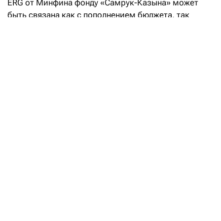
ERG от Минфина фонду «Самрук-Казына» может
быть связана как с пополнением бюджета, так
и с изменением модели управления
государственным пакетом, считают опрошенные
Forbes Kazakhstan эксперты.
Так, по мнению директора общественного фонда
Energy Monitor Нурлана Жумагулова, одной
из причин передачи актива могла стать
необходимость пополнения госбюджета.
«897 млрд тенге можно выручить от «Самрук-
Казыны» за счет реализации 40% доли
правительства в ERG. Примерную схему для
подпитки бюджета мы уже наблюдали при
реализации 20% «КазМунайГаза» и 12%
«Казатомпрома» Минфину на средства