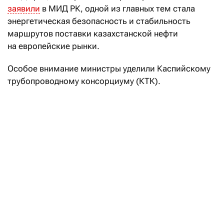
заявили
в МИД РК, одной из главных тем стала
энергетическая безопасность и стабильность
маршрутов поставки казахстанской нефти
на европейские рынки.
Особое внимание министры уделили Каспийскому
трубопроводному консорциуму (КТК).
«Стороны сошлись во мнении, что стабильность
функционирования КТК напрямую зависит
от соблюдения принципов свободной и безопасной
морской навигации, а любые попытки
дестабилизировать работу маршрута
недопустимы», — подчеркивается в сообщении.
КТК остается главным экспортным маршрутом для