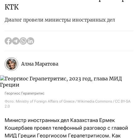
КТК
Диалог провели министры иностранных дел
Алма Маратова
Георгиос Герапетритис
Фото: Ministry of Foreign Affairs of Greece / Wikimedia Commons / CC BY-SA
2.0
Министр иностранных дел Казахстана Ермек
Кошербаев провел телефонный разговор с главой
МИД Греции Георгиосом Герапетритисом. Как