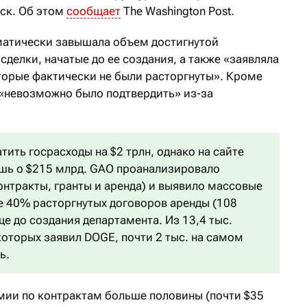
аск. Об этом
сообщает
The Washington Post.
матически завышала объем достигнутой
сделки, начатые до ее создания, а также «заявляла
торые фактически не были расторгнуты». Кроме
 «невозможно было подтвердить» из-за
ить госрасходы на $2 трлн, однако на сайте
ишь о $215 млрд. GAO проанализировало
онтракты, гранты и аренда) и выявило массовые
ее 40% расторгнутых договоров аренды (108
ще до создания департамента. Из 13,4 тыс.
которых заявил DOGE, почти 2 тыс. на самом
ь.
мии по контрактам больше половины (почти $35