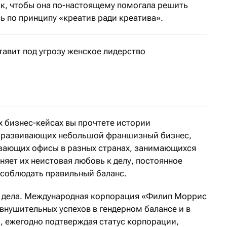
к, чтобы она по-настоящему помогала решить
сь по принципу «креатив ради креатива».
авит под угрозу женское лидерство
 Каждая четвертая. Это доля американских женщин, ко
х бизнес-кейсах вы прочтете истории
 развивающих небольшой франшизный бизнес,
вающих офисы в разных странах, занимающихся
яет их неистовая любовь к делу, постоянное
 соблюдать правильный баланс.
го дела. Международная корпорация «Филип Моррис
внушительных успехов в гендерном балансе и в
, ежегодно подтверждая статус корпорации,