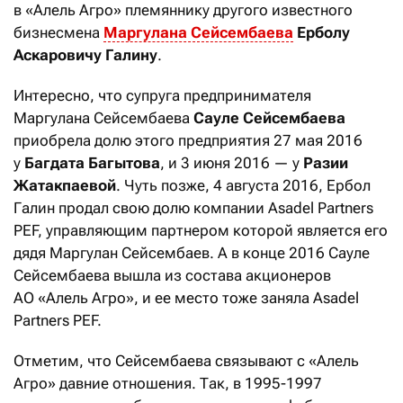
в «Алель Агро» племяннику другого известного
бизнесмена
Маргулана Сейсембаева
Ерболу
Аскаровичу Галину
.
Интересно, что супруга предпринимателя
Маргулана Сейсембаева
Сауле Сейсембаева
приобрела долю этого предприятия 27 мая 2016
у
Багдата Багытова
, и 3 июня 2016 — у
Разии
Жатакпаевой
. Чуть позже, 4 августа 2016, Ербол
Галин продал свою долю компании Asadel Partners
PEF, управляющим партнером которой является его
дядя Маргулан Сейсембаев. А в конце 2016 Сауле
Сейсембаева вышла из состава акционеров
АО «Алель Агро», и ее место тоже заняла Asadel
Partners PEF.
Отметим, что Сейсембаева связывают с «Алель
Агро» давние отношения. Так, в 1995-1997