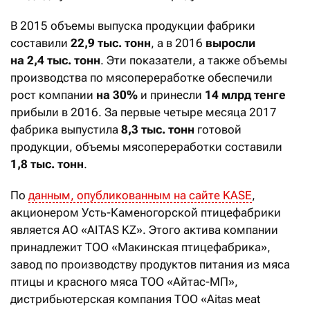
В 2015 объемы выпуска продукции фабрики
составили
22,9 тыс. тонн
, а в 2016
выросли
на 2,4 тыс. тонн
. Эти показатели, а также объемы
производства по мясопереработке обеспечили
рост компании
на 30%
и принесли
14 млрд тенге
прибыли в 2016. За первые четыре месяца 2017
фабрика выпустила
8,3 тыс. тонн
готовой
продукции, объемы мясопереработки составили
1,8 тыс. тонн
.
По
данным, опубликованным на сайте KASE
,
акционером Усть-Каменогорской птицефабрики
является АО «AITAS KZ». Этого актива компании
принадлежит ТОО «Макинская птицефабрика»,
завод по производству продуктов питания из мяса
птицы и красного мяса ТОО «Айтас-МП»,
дистрибьютерская компания ТОО «Aitas меаt