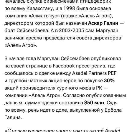
началась скупка бизнесменами птицефабрик
по всему Казахстану, и в 1998 была основана
компания «Алматыкус» (позже «Алель Агро»),
директором которой был назначен
Аскар Галин
—
брат Сейсембаева. А в 2003-2005 сам Маргулан
занимал кресло председателя совета директоров
«Алель Агро».
В начале года Маргулан Сейсембаев опубликовал
на своей странице в Facebook пресс-релиз, где
сообщалось о сделке между Asadel Partners PEF
и группой частных акционеров по покупке
30%
акций производителя куриного мяса в РК —
компании «Алель Агро». Согласно опубликованным
данным, сумма сделки составила
$50 млн
. Судя
по всему, речь идет о доле, выкупленной у Ербола
Галина.
«
С целью увеличения своего пакета акций Asadel