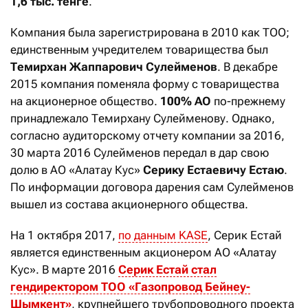
1,6 тыс. тенге
.
Компания была зарегистрирована в 2010 как ТОО;
единственным учредителем товарищества был
Темирхан Жаппарович Сулейменов
. В декабре
2015 компания поменяла форму с товарищества
на акционерное общество.
100% АО
по-прежнему
принадлежало Темирхану Сулейменову. Однако,
согласно аудиторскому отчету компании за 2016,
30 марта 2016 Сулейменов передал в дар свою
долю в АО «Алатау Кус»
Серику Естаевичу Естаю
.
По информации договора дарения сам Сулейменов
вышел из состава акционерного общества.
На 1 октября 2017,
по данным KASE
, Серик Естай
является единственным акционером АО «Алатау
Кус». В марте 2016
Серик Естай стал
гендиректором ТОО «Газопровод Бейнеу-
Шымкент»
, крупнейшего трубопроводного проекта