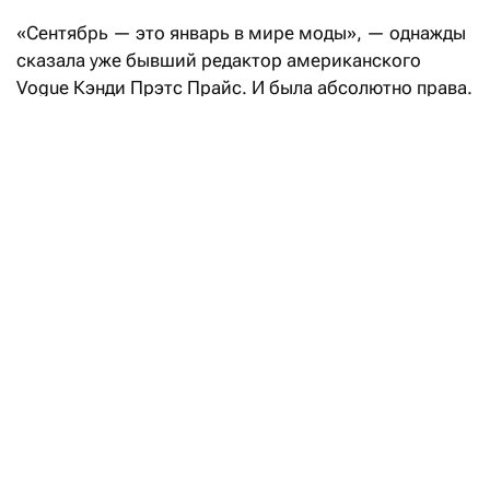
«Сентябрь — это январь в мире моды», — однажды
сказала уже бывший редактор американского
Vogue Кэнди Прэтс Прайс. И была абсолютно права.
После нью-йоркских fashion-шоу эстафету возьмет
Лондон: London Fashion Week состоится с 17
по 21 сентября.
Свои коллекции весна-лето — 2027 на London
Fashion Week покажут такие бренды, как Aaron Esh,
RIchard Quinn, Erdem, Mithridate, Harris Reed, John
Richmond, Roksanda, Kyle Ho, Сharlie Constantinu,
Barbour и Burberry.
В расписании также значатся такие гиганты
массмаркета, как H&M и M&S (Marks & Spencer).
В музее Виктории и Альберта