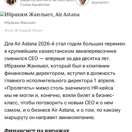
редактор рейтинга частных школ
журналист
Forbes Kazakhstan
Ибрахим Жанлыел
Фото: © Андрей Лунин
Для Air Astana 2026-й стал годом больших перемен:
в крупнейшем казахстанском авиаперевозчике
сменился CEO — впервые за два десятка лет.
Ибрахим Жанлыел, который был в компании
финансовым директором, вступил в должность
главного исполнительного директора 1 апреля.
«Пролететь» мимо столь значимого HR-кейса
мы не могли и, конечно, взяли билет в бизнес-
класс, чтобы поговорить с новым CEO и о нем
самом, и о бизнесе Air Astana, и о том, по какому
маршруту он направит авиакомпанию.
Финансист на виражах