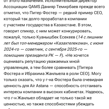
от этого назначения. Исполнительный директор
Ассоциации QAMS Данияр Темирбаев прежде всего
отметил, что Питер Фостер — редкий пример CEO,
который так долго проработал в компании
с участием государства в Казахстане. В этом,
говорит спикер, с ним может конкурировать,
пожалуй, только Куанышбек Есекеев (
14 с лишним
лет был топ-менеджером «Казахтелекома», с июня
2024-го — советник, с сентября 2025-го —
помощник президента РК — F
). «Не хочется
оценивать репутацию уважаемых мной
управленцев, а тем более сравнивать [Питера
Фостера и Ибрахима Жанлыела в роли CEO]. Могу
только сказать, что у г-на Фостера была очевидная
ценность для Air Astana — способность отстаивать
интересы компании в высоких кабинетах. Надеюсь,
что г-н Жанлыел обладает не только такой же
ценностью, но также способностями убеждать