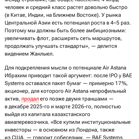
человек и средний класс растет довольно быстро
(в Китае, Индии, на Ближнем Востоке). У рынка
Центральной Азии есть потенциал роста в 4–5 раз.
Поэтому мы должны быть более амбициозными:
увеличивать флот, расширять сеть маршрутов,
продолжать улучшать стандарты», — делится
видением Жанлыел.
Для подкрепления мысли о потенциале Air Astana
Ибрахим приводит такой аргумент: после IPO у BAE
Systems оставался пакет бумаг — примерно 17 %,
акционер, для которого Air Astana непрофильный
актив,
продал
его позже двумя траншами —
в декабре 2025-го и марте 2026-го, полностью
выйдя из капитала казахстанского
авиаперевозчика. «Все купили институциональные
инвесторы — в основном из Лондона, также
из США, — говорит собеседник. — BAE Systems