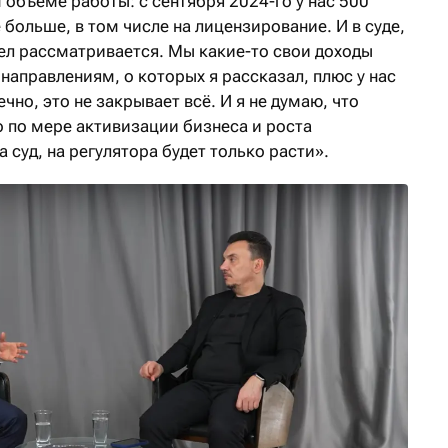
объеме работы: с сентября 2024-го у нас 500
больше, в том числе на лицензирование. И в суде,
ел рассматривается. Мы какие-то свои доходы
направлениям, о которых я рассказал, плюс у нас
ечно, это не закрывает всё. И я не думаю, что
о по мере активизации бизнеса и роста
 суд, на регулятора будет только расти».