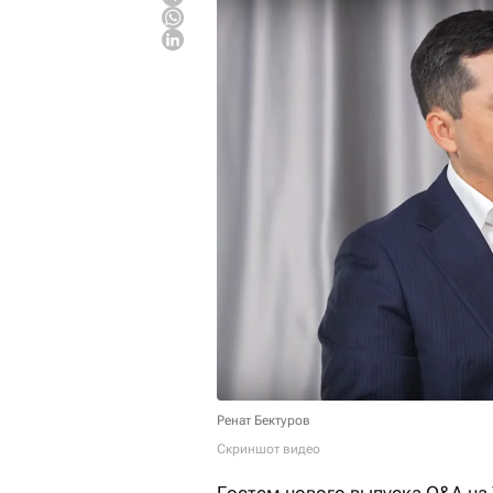
Ренат Бектуров
Скриншот видео
Гостем нового выпуска Q&A на 