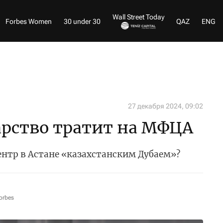
Wall Street Today
Forbes Women
30 under 30
QAZ
ENG
27 декабря 2024, 09:02
арство тратит на МФЦА
ентр в Астане «казахстанским Дубаем»?
orbes