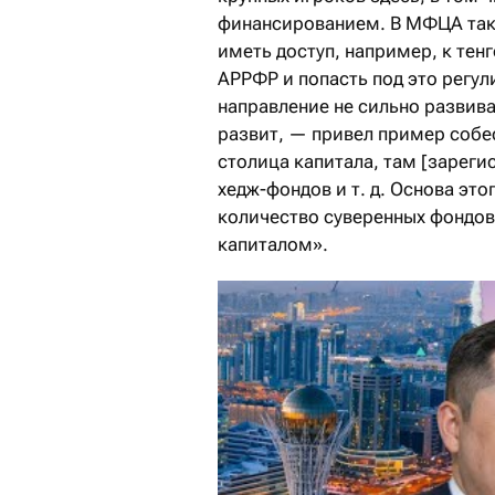
финансированием. В МФЦА таког
иметь доступ, например, к тен
АРРФР и попасть под это регу
направление не сильно развива
развит, — привел пример собе
столица капитала, там [зарег
хедж-фондов и т. д. Основа эт
количество суверенных фондов)
капиталом».