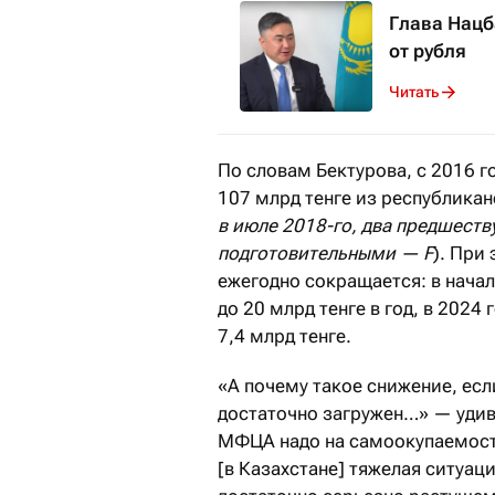
Глава Нацб
от рубля
Читать
По словам Бектурова, с 2016 г
107 млрд тенге из республикан
в июле 2018-го, два предшеств
подготовительными —
F
). При
ежегодно сокращается: в начал
до 20 млрд тенге в год, в 2024 
7,4 млрд тенге.
«А почему такое снижение, если
достаточно загружен…» — удив
МФЦА надо на самоокупаемость
[в Казахстане] тяжелая ситуац