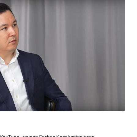
YouTube-канале Forbes Kazakhstan стал