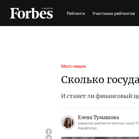
Рейтинги
Участники рейтингов
Масс-медиа
Сколько госуд
И станет ли финансовый ц
Елена Тумашова
редактор рейтинга частных школ F
Kazakhstan