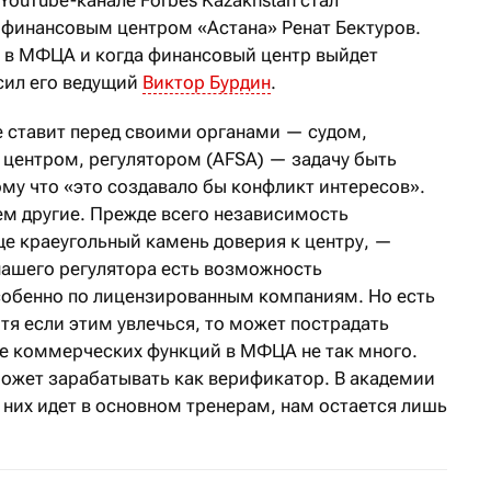
инансовым центром «Астана» Ренат Бектуров.
 в МФЦА и когда финансовый центр выйдет
сил его ведущий
Виктор Бурдин
.
е ставит перед своими органами — судом,
ентром, регулятором (AFSA) — задачу быть
у что «это создавало бы конфликт интересов».
ем другие. Прежде всего независимость
ще краеугольный камень доверия к центру, —
нашего регулятора есть возможность
собенно по лицензированным компаниям. Но есть
тя если этим увлечься, то может пострадать
е коммерческих функций в МФЦА не так много.
ожет зарабатывать как верификатор. В академии
 них идет в основном тренерам, нам остается лишь