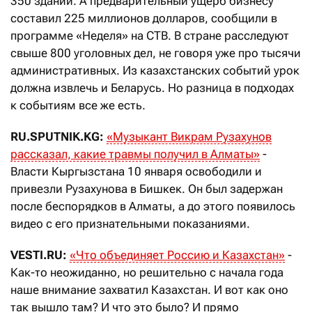
350 зданий. А предварительный ущерб бизнесу
составил 225 миллионов долларов, сообщили в
программе «Неделя» на СТВ. В стране расследуют
свыше 800 уголовных дел, не говоря уже про тысячи
административных. Из казахстанских событий урок
должна извлечь и Беларусь. Но разница в подходах
к событиям все же есть.
RU.SPUTNIK.KG:
«Музыкант Викрам Рузахунов
рассказал, какие травмы получил в Алматы»
-
Власти Кыргызстана 10 января освободили и
привезли Рузахунова в Бишкек. Он был задержан
после беспорядков в Алматы, а до этого появилось
видео с его признательными показаниями.
VESTI.RU:
«Что объединяет Россию и Казахстан»
-
Как-то неожиданно, но решительно с начала года
наше внимание захватил Казахстан. И вот как оно
так вышло там? И что это было? И прямо