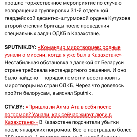
прошло торжественное мероприятие по случаю
возвращения группировки 31-й отдельной
гвардейской десантно-штурмовой ордена Кутузова
второй степени бригады после проведения
специальных задач ОДКБ в Казахстане.
SPUTNIK.BY:
«Командир миротворцев: родные
узнали о миссии, когда я уже был в Казахстане»
-
Нестабильная обстановка в далекой от Беларуси
стране требовала нестандартного решения. И оно
было найдено – порядок помогли восстановить
миротворцы из стран ОДКБ. Через что довелось
пройти белорусам, выяснял Sputnik.
CTV.BY:
«Пришла ли Алма-Ата в себя после
погромов? Узнали, как сейчас живут люди в
Казахстане» -
В Казахстане подсчитали убытки
после январских погромов. Всего пострадало более