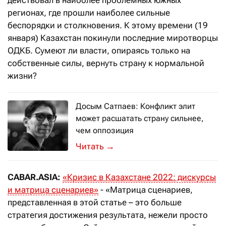
действовал в наиболее проблемных южных
регионах, где прошли наиболее сильные
беспорядки и столкновения. К этому времени (19
января) Казахстан покинули последние миротворцы
ОДКБ. Сумеют ли власти, опираясь только на
собственные силы, вернуть страну к нормальной
жизни?
Досым Сатпаев: Конфликт элит
может расшатать страну сильнее,
чем оппозиция
Известный казахстанский политолог
→
CABAR.ASIA:
«Кризис в Казахстане 2022: дискурсы
и матрица сценариев»
- «Матрица сценариев,
представленная в этой статье – это больше
стратегия достижения результата, нежели просто