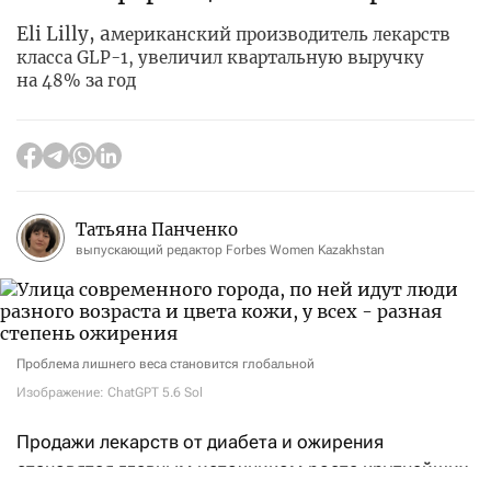
Eli Lilly, а
мериканский производитель лекарств
класса GLP-1, увеличил квартальную выручку
на 48% за год
Татьяна Панченко
выпускающий редактор Forbes Women Kazakhstan
Проблема лишнего веса становится глобальной
Изображение: ChatGPT 5.6 Sol
Продажи лекарств от диабета и ожирения
становятся главным источником роста крупнейших