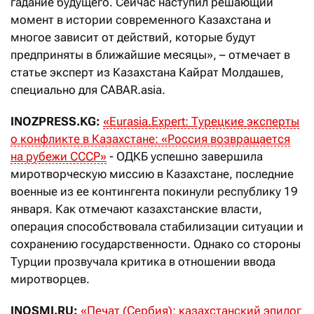
гадание будущего. Сейчас наступил решающий
момент в истории современного Казахстана и
многое зависит от действий, которые будут
предприняты в ближайшие месяцы», – отмечает в
статье эксперт из Казахстана Кайрат Молдашев,
специально для CABAR.asia.
INOZPRESS.KG:
«Eurasia.Expert: Турецкие эксперты
о конфликте в Казахстане: «Россия возвращается
на рубежи СССР»
- ОДКБ успешно завершила
миротворческую миссию в Казахстане, последние
военные из ее контингента покинули республику 19
января. Как отмечают казахстанские власти,
операция способствовала стабилизации ситуации и
сохранению государственности. Однако со стороны
Турции прозвучала критика в отношении ввода
миротворцев.
INOSMI.RU:
«Печат (Сербия): казахстанский эпилог