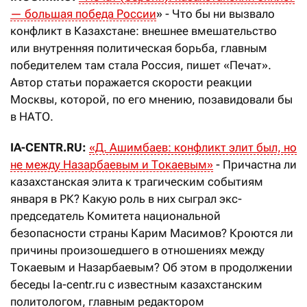
— большая победа России
» - Что бы ни вызвало
конфликт в Казахстане: внешнее вмешательство
или внутренняя политическая борьба, главным
победителем там стала Россия, пишет «Печат».
Автор статьи поражается скорости реакции
Москвы, которой, по его мнению, позавидовали бы
в НАТО.
IA-CENTR.RU:
«Д. Ашимбаев: конфликт элит был, но
не между Назарбаевым и Токаевым»
- Причастна ли
казахстанская элита к трагическим событиям
января в РК? Какую роль в них сыграл экс-
председатель Комитета национальной
безопасности страны Карим Масимов? Кроются ли
причины произошедшего в отношениях между
Токаевым и Назарбаевым? Об этом в продолжении
беседы Ia-centr.ru с известным казахстанским
политологом, главным редактором