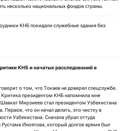
ять несколько национальных фондов страны.
трудники КНБ покидали служебные здания без
ва государства заявил, выступая в парламенте во вторни
критики КНБ и начатых расследований в
оворит о том, что Токаев не доверял спецслужбе.
й. Критика президентом КНБ напомнила мне
а Шавкат Мирзиеев стал президентом Узбекистана
 Первое, что он начал делать, это чистку в
ости Узбекистана. Сначала убрал оттуда
 Рустама Иноятова, который долгое время был