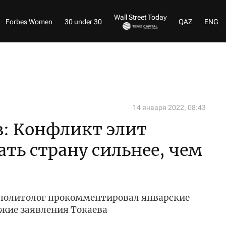
Wall Street Today
Forbes Women
30 under 30
QAZ
ENG
14 января 2022, 08:43
в: Конфликт элит
ть страну сильнее, чем
политолог прокомментировал январские
ежие заявления Токаева