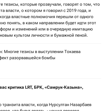
е тезисы, которые прозвучали, говорят о том, что
а власти, о котором я говорил с 2019 года, и
 когда властные полномочия перешли от одного
жно понять, в каком направлении будет идти этот
реформ и изменений или в очередную имитацию
 новым культом личности и бумажной пеной.
н: Многие тезисы в выступлении Токаева
фект разорвавшейся бомбы
казахстанский финансист прокомментировал выступлени
вас критика LRT, БРК, «Самрук-Казына»,
о транзита власти, когда Нурсултан Назарбаев
рвое, что будут делать, - начнут передел