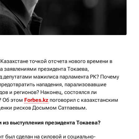
 Казахстане точкой отсчета нового времени в
за заявлениями президента Токаева,
д депутатами мажилиса парламента РК? Почему
предотвратить нападения, парализовавшие
дов и регионов? Наконец, состоялся ли
? Об этом
Forbes.kz
поговорил с казахстанским
оценки рисков Досымом Сатпаевым.
и из выступления президента Токаева?
нт был сделан на силовой и социально-