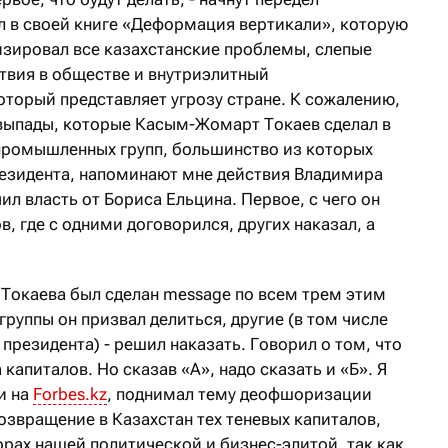
ал в своей книге «Деформация вертикали», которую
лизировал все казахстанские проблемы, слепые
твия в обществе и внутриэлитный
оторый представляет угрозу стране. К сожалению,
 выпады, которые Касым-Жомарт Токаев сделал в
промышленных групп, большинство из которых
езидента, напоминают мне действия Владимира
чил власть от Бориса Ельцина. Первое, с чего он
ов, где с одними договорился, других наказал, а
 Токаева был сделан message по всем трем этим
группы он призвал делиться, другие (в том числе
 президента) - решил наказать. Говорил о том, что
капиталов. Но сказав «А», надо сказать и «Б». Я
и на
Forbes.kz
, поднимал тему деофшоризации
озвращение в Казахстан тех теневых капиталов,
рах нашей политической и бизнес-элитой, так как