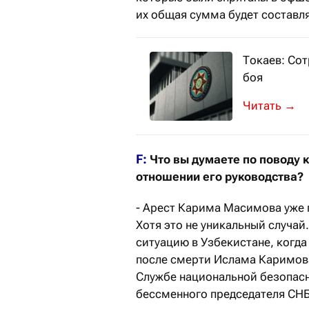
их общая сумма будет составл
Токаев: Со
боя
Об этом гла
→
F:
Что вы думаете по поводу 
отношении его руководства?
- Арест Карима Масимова уже г
Хотя это не уникальный случа
ситуацию в Узбекистане, когд
после смерти Ислама Каримова.
Службе национальной безопасн
бессменного председателя СНБ