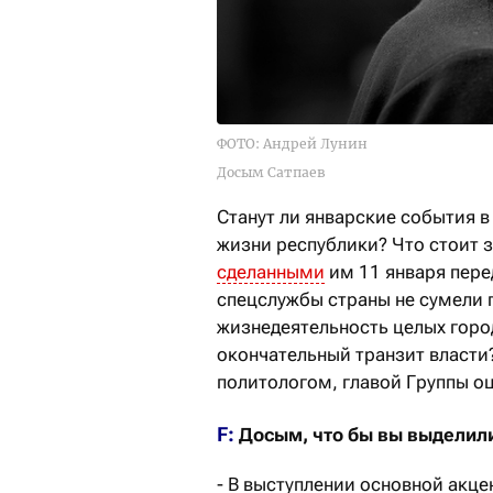
ФОТО: Андрей Лунин
Досым Сатпаев
Станут ли январские события в
жизни республики? Что стоит 
сделанными
им 11 января пере
спецслужбы страны не сумели 
жизнедеятельность целых горо
окончательный транзит власти
политологом, главой Группы 
F:
Досым, что бы вы выделил
- В выступлении основной акце