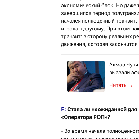
экономический блок. Но даже т
завершился период полутранзит
начался полноценный транзит,
игрока к другому. При этом ва
транзит: в сторону реальных 
движения, которая закончится
Алмас Чуки
вызвали эф
Известный 
→
F:
Стала ли неожиданной для 
«Оператора РОП»?
- Во время начала полноценног
уйдет с политической сцены, пе