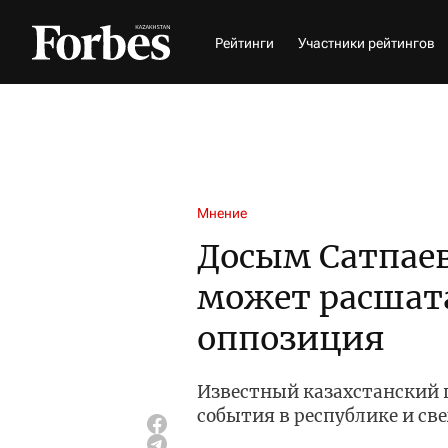
Рейтинги
Участники рейтингов
Мнение
Досым Сатпае
может расшата
оппозиция
Известный казахстанский 
события в республике и св