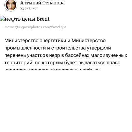
Алтынай Оспанова
журналист
Фото: © Depositphotos.com/Westlight
Министерство энергетики и Министерство
промышленности и строительства утвердили
перечень участков недр в бассейнах малоизученных
территорий, по которым будет выдаваться право
недропользования на разведку и добычу
углеводородов.
«Впервые в Кодекс РК «О недрах
и недропользовании» введено понятие
«малоизученные территории», а также закреплен
механизм предоставления права недропользования
на таких участках. Законодательные реформы
направлены на вовлечение в освоение