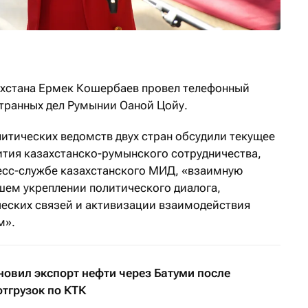
ахстана Ермек Кошербаев провел телефонный
странных дел Румынии Оаной Цойу.
литических ведомств двух стран обсудили текущее
ития казахстанско-румынского сотрудничества,
есс-службе казахстанского МИД, «взаимную
шем укреплении политического диалога,
еских связей и активизации взаимодействия
м».
овил экспорт нефти через Батуми после
отгрузок по КТК