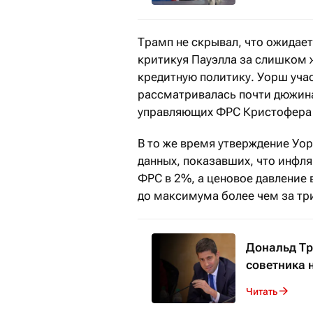
Трамп не скрывал, что ожидае
критикуя Пауэлла за слишком 
кредитную политику. Уорш учас
рассматривалась почти дюжина
управляющих ФРС Кристофера 
В то же время утверждение Уо
данных, показавших, что инфл
ФРС в 2%, а ценовое давление
до максимума более чем за три
Дональд Тр
советника 
Читать