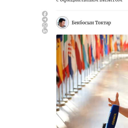
Бекбосын Токтар