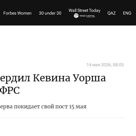
Wall Street Today
Forbes Women
30 under 30
QAZ
ENG
14 мая 2026, 08:05
вердил Кевина Уорша
 ФРС
рва покидает свой пост 15 мая