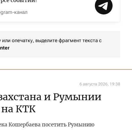
урсе событий?
egram-канал
или опечатку, выделите фрагмент текста с
nter
6 августа 2026, 19:38
захстана и Румынии
 на КТК
ека Кошербаева посетить Румынию