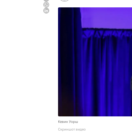
Кевин Уорш
Скриншот видео