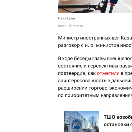
Оана Цойу
Фото: © mae.ro
Министр иностранных дел Каз
разговор с и. о. министра ино
В ходе беседы главы внешнепо
состояние и перспективы разв
подтвердив, как
отметили
в пр
заинтересованность в дальней
расширении торгово-экономич
по приоритетным направления
ТШО возобн
остановки 