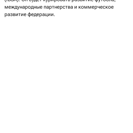
международные партнерства и коммерческое
развитие федерации.
В
интервью
IBSA Боранбаев сообщил, что
предложение войти в исполнительный совет ему
сделал президент федерации Ильгар Рагимов.
По его словам, новый пост позволит использовать
опыт, полученный в бизнесе, футболе
и паралимпийском движении, для развития спорта
среди людей с нарушением зрения.
Боранбаев: Мы гордимся тем, что I’M
вошел в сообщество лучших
работодателей мира
Читать
Одним из основных направлений своей работы