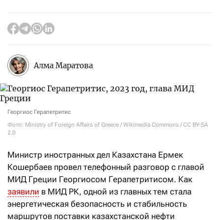
Алма Маратова
Георгиос Герапетритис
Фото: Ministry of Foreign Affairs of Greece / Wikimedia Commons / CC BY-SA
2.0
Министр иностранных дел Казахстана Ермек
Кошербаев провел телефонный разговор с главой
МИД Греции Георгиосом Герапетритисом. Как
заявили
в МИД РК, одной из главных тем стала
энергетическая безопасность и стабильность
маршрутов поставки казахстанской нефти