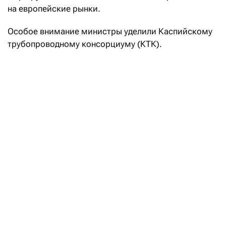
на европейские рынки.
Особое внимание министры уделили Каспийскому
трубопроводному консорциуму (КТК).
«Стороны сошлись во мнении, что стабильность
функционирования КТК напрямую зависит
от соблюдения принципов свободной и безопасной
морской навигации, а любые попытки
дестабилизировать работу маршрута
недопустимы», — подчеркивается в сообщении.
КТК остается главным экспортным маршрутом для
Казахстана: по трубопроводу транспортируется
около 80% казахстанского нефтяного экспорта.
Нефть поступает с месторождений Казахстана