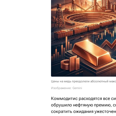
Цены на медь преодолели абсолютный макс
Изображение: Gemini
Коммодитис расходятся все си
обрушило нефтяную премию, с
сократить ожидания ужесточен