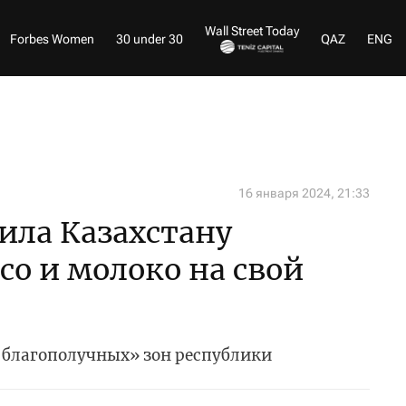
Wall Street Today
Forbes Women
30 under 30
QAZ
ENG
16 января 2024, 21:33
ила Казахстану
со и молоко на свой
 благополучных» зон республики