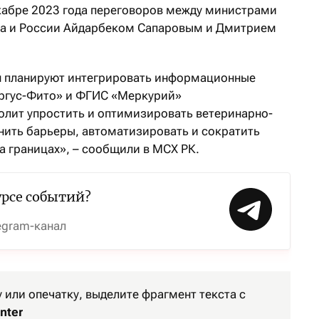
кабре 2023 года переговоров между министрами
ана и России Айдарбеком Сапаровым и Дмитрием
ан планируют интегрировать информационные
ргус-Фито» и ФГИС «Меркурий»
волит упростить и оптимизировать ветеринарно-
нить барьеры, автоматизировать и сократить
а границах», – сообщили в МСХ РК.
урсе событий?
egram-канал
или опечатку, выделите фрагмент текста с
nter