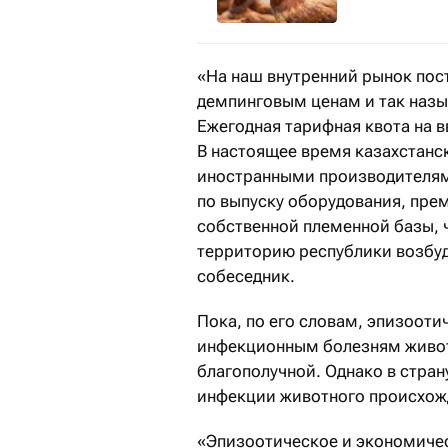
«На наш внутренний рынок пос
демпинговым ценам и так наз
Ежегодная тарифная квота на в
В настоящее время казахстанск
иностранными производителями
по выпуску оборудования, пре
собственной племенной базы, ч
территорию республики возбуд
собеседник.
Пока, по его словам, эпизооти
инфекционным болезням животн
благополучной. Однако в стран
инфекции животного происхож
«Эпизоотическое и экономичес