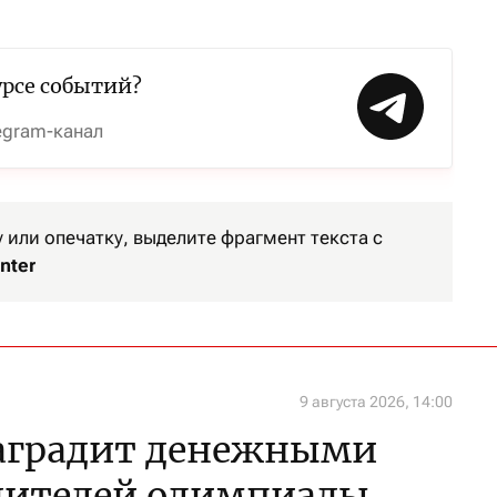
урсе событий?
egram-канал
или опечатку, выделите фрагмент текста с
nter
9 августа 2026, 14:00
наградит денежными
дителей олимпиады