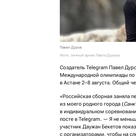
Павел Дуров
Фото: личный архив Павла Дурова
Создатель Telegram Павел Дур
Международной олимпиады по 
в Астане 2–8 августа. Общий ч
«Российская сборная заняла п
из моего родного города (
Санк
в индивидуальном соревновани
посте в Telegram. — Я не мень
участник Даужан Бекетов показ
с организаторами, чтобы на с