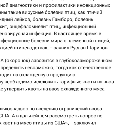
нной диагностики и профилактики инфекционных
ны такие вирусные болезни птиц, как птичий
идный лейкоз, болезнь Гамборо, болезнь
хит, энцефаломиелит птиц, инфекционный
деновирусная инфекция. В настоящее время в
инфекционные болезни мира с племенной птицей,
цией птицеводства», – заявил Руслан Шарипов.
ША (окорочок) завозится в глубокозамороженном
определить невозможно, тогда как отечественное
еходит на охлажденную продукцию.
ану необходимо исключить тарифные квоты на ввоз
е утвердить квоты на ввоз охлажденного мяса
льхознадзор по введению ограничений ввоза
США. А в дальнейшем рассмотреть вопрос по
квот на мясо птицы из США», – заключил