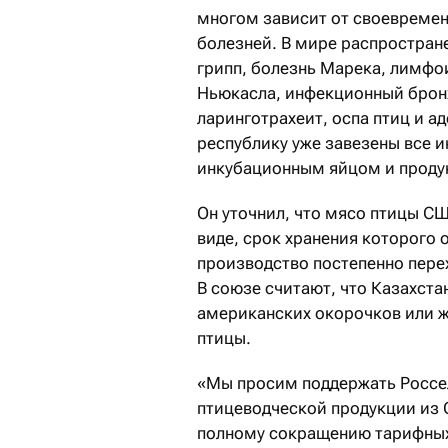
многом зависит от своевреме
болезней. В мире распростране
грипп, болезнь Марека, лимфо
Ньюкасла, инфекционный брон
ларинготрахеит, оспа птиц и а
республику уже завезены все 
инкубационным яйцом и продук
Он уточнил, что мясо птицы С
виде, срок хранения которого 
производство постепенно пер
В союзе считают, что Казахст
американских окорочков или ж
птицы.
«Мы просим поддержать Россе
птицеводческой продукции из 
полному сокращению тарифных 