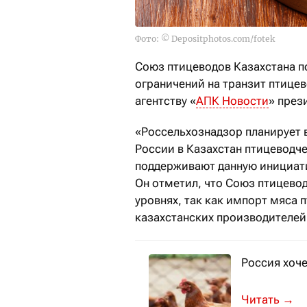
Фото: © Depositphotos.com/fotek
Союз птицеводов Казахстана п
ограничений на транзит птице
агентству «
АПК Новости
» през
«Россельхознадзор планирует 
России в Казахстан птицеводч
поддерживают данную инициати
Он отметил, что Союз птицево
уровнях, так как импорт мяса
казахстанских производителей
Россия хоче
Такое реше
→