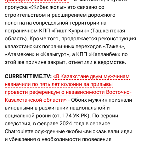
пропуска «Жибек жолы» это связано со
строительством и расширением дорожного
полотна на сопредельной территории на
пограничном КПП «Гишт Куприк» (Ташкентская
область). Кроме того, продолжается реконструкция
казахстанских пограничных переходов «Тажен»,
«Атамекен» и «Казыгурт», а КПП «Капланбек» по
этой же причине закрыт, отметили в ведомстве.
CURRENTTIME.TV:
«В Казахстане двум мужчинам
назначили по пять лет колонии за призывы
провести референдум о независимости Восточно-
Казахстанской области»
- Обоих мужчин признали
виновными в разжигании национальной и
социальной розни (ст. 174 УК РК). По версии
следствия, в феврале 2024 года в сервисе
Chatroulette осужденные якобы «высказывали идеи
и убеждения о необходимости проведения