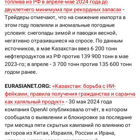
топлива из РФ в апреле-мае 2024 года до
двухлетнего минимума при рекордных запасах
-
Трейдеры отмечают, что на снижение импорта в
этом году повлияли и аномальные погодные
условия: снегопады зимой и паводки весной,
негативно отразившиеся на спросе. По данным
источников, в мае Казахстан ввез 6
200 тонн
нефтепродуктов из РФ против 139
900 тонн в мае
2023-го; в апреле - 3
700 тонн против 135
600 тонн
годом ранее.
EURASIANET.ORG:
«Казахстан: борьба с ИИ-
фейками, правила получения гражданства и саранча
как халяльный продукт»
- 30 мая 2024 года
компания OpenAI опубликовала отчёт, в котором
сообщила о выявлении и блокировке за последние
три месяца пяти скрытых кампаний по влиянию от
акторов из Китая, Израиля, России и Ирана,