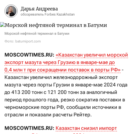
Дарья Андреева
обозреватель Forbes Kazakhstan
Морской нефтяной терминал в Батуми
Фото: batumiport.com
MOSCOWTIMES.RU:
«Казахстан увеличил морской
экспорт мазута через Грузию в январе-мае до
0,4
млн
т при сокращении поставок в порты РФ»
-
Казахстан увеличил железнодорожный экспорт
мазута через порты Грузии в январе-мае 2024 года
до 413
200 тонн с 121
200 тонн за аналогичный
период прошлого года, резко сократив поставки в
черноморские порты РФ, сообщили источники в
отрасли и показали расчеты Рейтер.
MOSCOWTIMES.RU:
Казахстан снизил импорт