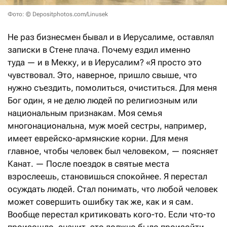
Фото: © Depositphotos.com/Linusek
Не раз бизнесмен бывал и в Иерусалиме, оставлял
записки в Стене плача. Почему ездил именно
туда — и в Мекку, и в Иерусалим? «Я просто это
чувствовал. Это, наверное, пришло свыше, что
нужно съездить, помолиться, очиститься. Для меня
Бог один, я не делю людей по религиозным или
национальным признакам. Моя семья
многонациональна, муж моей сестры, например,
имеет еврейско-армянские корни. Для меня
главное, чтобы человек был человеком, — поясняет
Канат. — После поездок в святые места
взрослеешь, становишься спокойнее. Я перестал
осуждать людей. Стал понимать, что любой человек
может совершить ошибку так же, как и я сам.
Вообще перестал критиковать кого-то. Если что-то
произошло, значит, это должно было произойти,