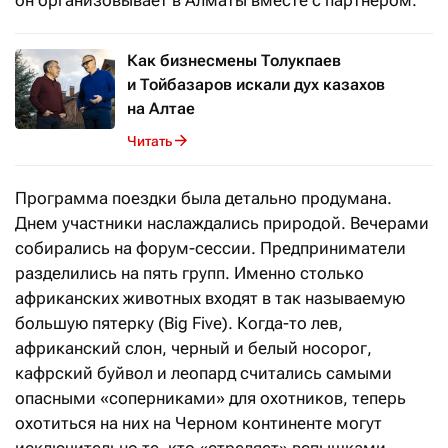
он организовывает в Алматы вместе с партнером.
Как бизнесмены Толукпаев
и Тойбазаров искали дух казахов
на Алтае
Читать
Программа поездки была детально продумана.
Днем участники наслаждались природой. Вечерами
собирались на форум-сессии. Предприниматели
разделились на пять групп. Именно столько
африканских животных входят в так называемую
большую пятерку (Big Five). Когда-то лев,
африканский слон, черный и белый носорог,
кафрский буйвол и леопард считались самыми
опасными «соперниками» для охотников, теперь
охотиться на них на Черном континенте могут