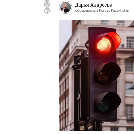
Дарья Андреева
обозреватель Forbes Kazakhstan