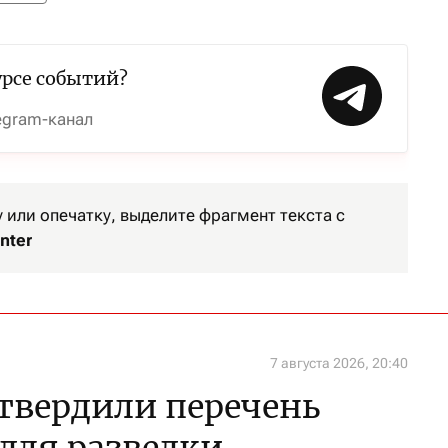
урсе событий?
egram-канал
или опечатку, выделите фрагмент текста с
nter
7 августа 2026, 20:40
утвердили перечень
 для разведки