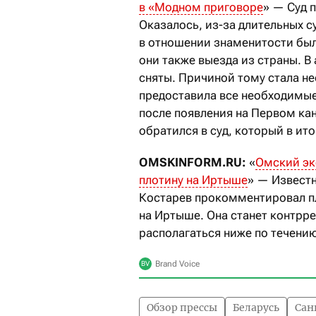
в «Модном приговоре
» — Суд 
Оказалось, из-за длительных с
в отношении знаменитости был
они также выезда из страны. В
сняты. Причиной тому стала н
предоставила все необходимые 
после появления на Первом кан
обратился в суд, который в ит
OMSKINFORM.RU:
«
Омский эко
плотину на Иртыше
» — Извест
Костарев прокомментировал пл
на Иртыше. Она станет контрр
располагаться ниже по течению
Обзор прессы
Беларусь
Сан