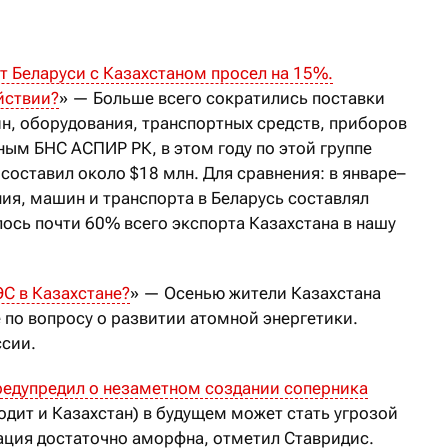
 Беларуси с Казахстаном просел на 15%.
йствии?
» — Больше всего сократились поставки
ин, оборудования, транспортных средств, приборов
нным БНС АСПИР РК, в этом году по этой группе
 составил около $18 млн. Для сравнения: в январе–
ия, машин и транспорта в Беларусь составлял
лось почти 60% всего экспорта Казахстана в нашу
ЭС в Казахстане?
» — Осенью жители Казахстана
 по вопросу о развитии атомной энергетики.
ссии.
редупредил о незаметном создании соперника
одит и Казахстан) в будущем может стать угрозой
зация достаточно аморфна, отметил Ставридис.