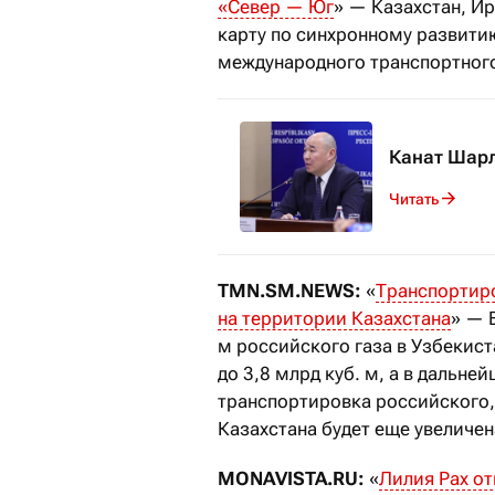
«Север — Юг
» — Казахстан, И
карту по синхронному развити
международного транспортного
Канат Шарл
Читать
TMN.SM.NEWS:
«
Транспортиро
на территории Казахстана
» — 
м российского газа в Узбекист
до 3,8 млрд куб. м, а в дальней
транспортировка российского,
Казахстана будет еще увеличена
MONAVISTA.RU:
«
Лилия Рах от