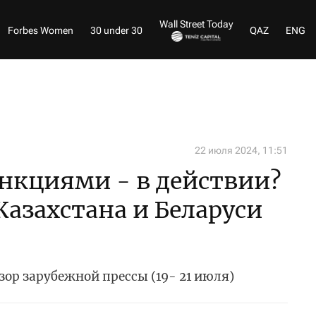
Wall Street Today
Forbes Women
30 under 30
QAZ
ENG
22 июля 2024, 11:51
анкциями - в действии?
Казахстана и Беларуси
зор зарубежной прессы (19- 21 июля)