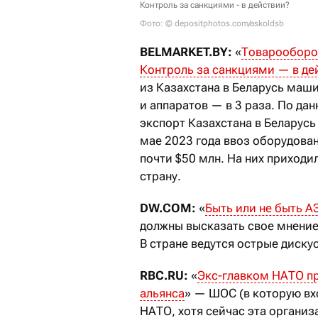
Контроль за санкциями - в действии?
Фото: © depositphotos.com/askoldsb
BELMARKET.BY:
«
Товарооборот
Контроль за санкциями — в де
из Казахстана в Беларусь маш
и аппаратов — в 3 раза. По да
экспорт Казахстана в Беларусь
мае 2023 года ввоз оборудован
почти $50 млн. На них приходи
страну.
DW.COM:
«
Быть или не быть А
должны высказать свое мнение
В стране ведутся острые диску
RBC.RU:
«
Экс-главком НАТО п
альянса
» — ШОС (в которую вх
НАТО, хотя сейчас эта органи