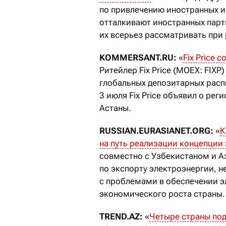
по привлечению иностранных и
отталкивают иностранных партн
их всерьез рассматривать при 
KOMMERSANT.RU:
«
Fix Price
Ритейлер Fix Price (MOEX: FIXP
глобальных депозитарных расп
3 июля Fix Price объявил о р
Астаны.
RUSSIAN.EURASIANET.ORG:
«
К
на путь реализации концепции
совместно с Узбекистаном и 
по экспорту электроэнергии, н
с проблемами в обеспечении э
экономического роста страны.
TREND.AZ:
«
Четыре страны по