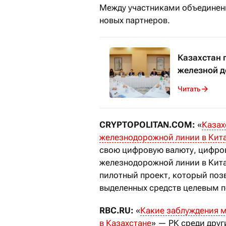
Между участниками объединени
новых партнеров.
Казахстан 
железной д
Читать
CRYPTOPOLITAN.COM:
«
Казах
железнодорожной линии в Кит
свою цифровую валюту, цифров
железнодорожной линии в Кита
пилотный проект, который поз
выделенных средств целевым п
RBC.RU:
«
Какие заблуждения 
в Казахстане
» — РК среди дру